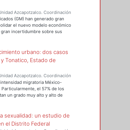
 social. Describir, interpretar y
ial se convierte, en esta
Unidad Azcapotzalco. Coordinación
 le permite a los sociólogos dar
ez Acosta, Lilian
ficados (GM) han generado gran
mbargo, cuentan con elementos de
solidar el nuevo modelo económico
otencian a la vez en una
a gran incertidumbre sobre sus
ores y consumidores a nivel
delo productivo, la globalización
ue, se han convertido en el motor
ecimiento urbano: dos casos
s mercados, los cuales se encargan
 y Tonatico, Estado de
ctor de producción.
Unidad Azcapotzalco. Coordinación
 Aquino, Alicia Oliva
intensidad migratoria México-
 Particularmente, el 57% de los
an un grado muy alto y alto de
nsiderado con un nivel de
tulcinguenses han migrado a los
 la ciudad de Nueva York. Cabe
a sexualidad: un estudio de
a tradicional, es decir, no
 el Distrito Federal
dad para que se genere la