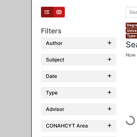
Degre
Filters
Unive
Type:
Se
Author
Now 
Subject
Date
Type
Advisor
Loading...
CONAHCYT Area