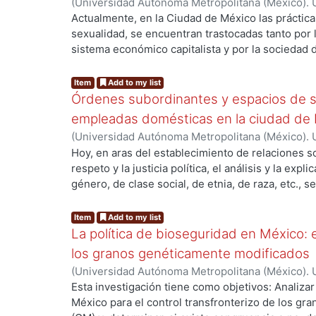
(
Universidad Autónoma Metropolitana (México). 
expulsión. Para muchos municipios la migración 
de Servicios de Información.
,
2013-10
)
MARTINE
Actualmente, en la Ciudad de México las prácticas
esta larga tradición ha hecho que varios municip
sexualidad, se encuentran trastocadas tanto por 
forma de vida que trasciende los límites fronteri
sistema económico capitalista y por la sociedad 
con algún estado en específico de la unión amer
ideologías culturales propias de nuestro país. E
México. Por ende, ambos municipios, de població
espacios simbólicos de consumo y de práctica de
Item
Add to my list
transnacionales, debido a que tienen un mayor c
contenidos sexuales -tanto implícitos como explí
Órdenes subordinantes y espacios de s
norteamericanas que ciudades mexicanas.
por discursos contradictorios y en conflicto; por
empleadas domésticas en la ciudad de
religiosa o interdictos familiares; y por otro, en
(
Universidad Autónoma Metropolitana (México). 
publicidad, donde la sexualidad está siempre en l
de Servicios de Información.
,
2016-04
)
Velázquez
Hoy, en aras del establecimiento de relaciones so
que ha generado un “océano del sexo”, como dirí
respeto y la justicia política, el análisis y la expl
2009: 13). Esta contradicción es muy latente en 
género, de clase social, de etnia, de raza, etc., se
elemento central en la formación de la cultura.
terreno del pensamiento y categorización polític
como las personas se auto perciben y la percepci
Item
Add to my list
construye, conforman el cimiento fundamental a 
La política de bioseguridad en México: e
relaciones sociales justas e igualitarias, o bien,
los granos genéticamente modificados
exclusiones y desigualdades sociales, idóneas pa
(
Universidad Autónoma Metropolitana (México). 
contradicciones políticas y morales en el seno 
de Servicios de Información.
,
2013-10-30
)
AVILA
Esta investigación tiene como objetivos: Analizar
Y es que la complejidad de las interacciones soc
México para el control transfronterizo de los g
por la manera en que se vinculan entre sí las dis