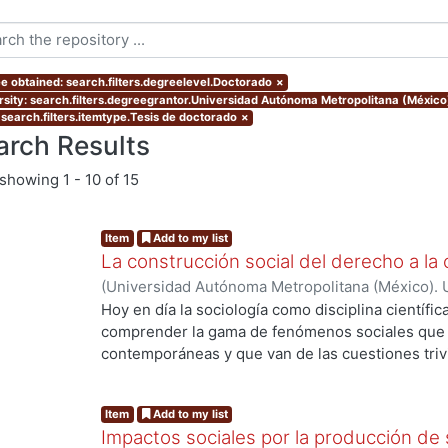
e obtained: search.filters.degreelevel.Doctorado
×
rsity: search.filters.degreegrantor.Universidad Autónoma Metropolitana (Méxic
 search.filters.itemtype.Tesis de doctorado
×
arch Results
showing
1 - 10 of 15
Item
Add to my list
La construcción social del derecho a la 
(
Universidad Autónoma Metropolitana (México). 
de Servicios de Información.
,
2013-12
)
RAMIREZ
Hoy en día la sociología como disciplina científic
comprender la gama de fenómenos sociales que s
contemporáneas y que van de las cuestiones trivia
de grandes procesos de orden global. La divers
complejidad y conflictividad de la realidad social
Item
Add to my list
herramientas teórico-metodológicas de la sociol
Impactos sociales por la producción de
más profundos y objetivos a las causas desarroll