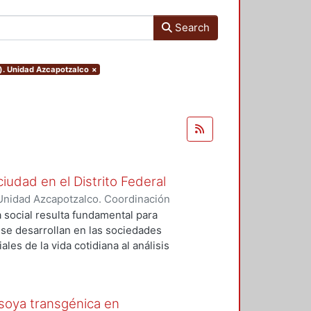
Search
o). Unidad Azcapotzalco
×
ciudad en el Distrito Federal
Unidad Azcapotzalco. Coordinación
 ZARAGOZA, MIGUEL ANGEL
a social resulta fundamental para
e desarrollan en las sociedades
les de la vida cotidiana al análisis
idad, dinamismo, heterogeneidad,
 nos obliga a hacer uso de las
ogía para hacer acercamientos
 soya transgénica en
o e implicaciones de las acciones