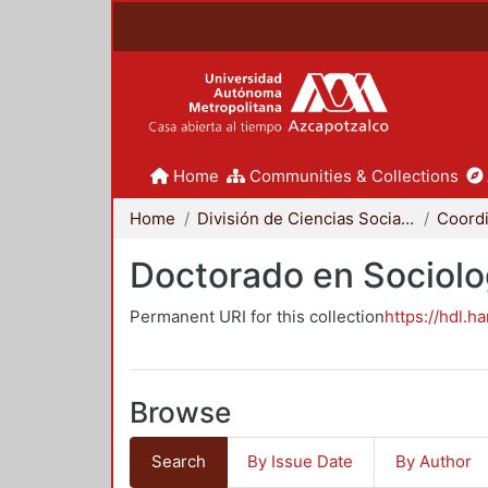
Home
Communities & Collections
Home
División de Ciencias Sociales y Humanidades
Doctorado en Sociolo
Permanent URI for this collection
https://hdl.h
Browse
Search
By Issue Date
By Author