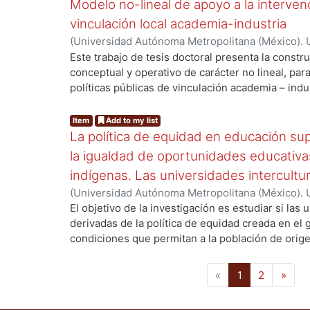
el primer año de estudios. Dichas prácticas son 
Modelo no-lineal de apoyo a la intervenc
a lograr un determinado nivel de integración.
vinculación local academia-industria
(
Universidad Autónoma Metropolitana (México). 
de Servicios de Información.
,
2014-03-24
)
ALMAN
Este trabajo de tesis doctoral presenta la constr
conceptual y operativo de carácter no lineal, par
políticas públicas de vinculación academia – indu
industriales metropolitanas rezagadas, de bajo 
Enmarcada dentro del enfoque de Sistemas Compl
Item
Add to my list
enfatiza la integración de la dimensión social a t
La política de equidad en educación su
social, como pre-condicionante para potenciar e
la igualdad de oportunidades educativ
requerido y -eventualmente- de la capacidad inn
indígenas. Las universidades intercultu
cultural es plasmada a través de la interconexión e
(
Universidad Autónoma Metropolitana (México). 
capacidad colaborativa que implica - y el flujo d
de Servicios de Información.
,
2010
)
rivero zambra
El objetivo de la investigación es estudiar si las 
productiva, intermediada por la capacidad de abso
derivadas de la política de equidad creada en el
razonamiento subyacente es que mientras más co
condiciones que permitan a la población de orig
mayor probabilidad habrá de incrementar la cap
acceso a estudios de nivel superior. Si estas inst
operativo local, y viceversa. La identificación de
identidades culturales de los estudiantes de orig
inhiben el establecimiento de relaciones product
(current)
«
1
2
»
han servido en el desarrollo de las comunidades
conformación de patrones de interconexión no li
conocer si el modelo educativo de las universid
sistema-modelo aquí propuesto, así como su vis