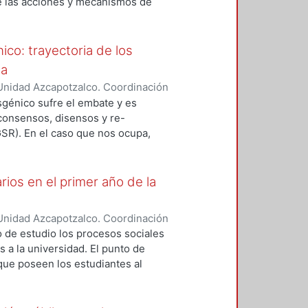
de las acciones y mecanismos de
 acto en cada interacción social. La
tan o minimizan los riesgos
 una mujer determina la forma a
 el medio ambiente. Asimismo,
con los otros miembros de su
ores sociales involucrados del
ico: trayectoria de los
ntación de la política de
ua
sfronterizo de los granos GM. De
Unidad Azcapotzalco. Coordinación
Sistema Aduanero de México (SAM)
NDEZ NAVA, MARCO ANTONIO
nsgénico sufre el embate y es
e globalización de la economía
 consensos, disensos y re-
ra, creación de capacidades
GSR). En el caso que nos ocupa,
a el control del movimiento
is pues son ellos los que
troversia.
rios en el primer año de la
Unidad Azcapotzalco. Coordinación
z Dominguez, José Luis
 de estudio los procesos sociales
s a la universidad. El punto de
 que poseen los estudiantes al
itaria predispone de manera
cadémicas llevadas a cabo durante