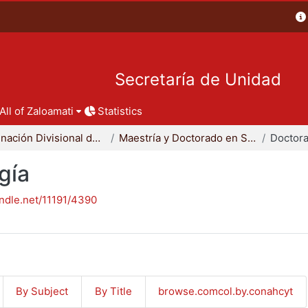
Secretaría de Unidad
All of Zaloamati
Statistics
Coordinación Divisional de Posgrado
Maestría y Doctorado en Sociología
Doctora
gía
andle.net/11191/4390
By Subject
By Title
browse.comcol.by.conahcyt