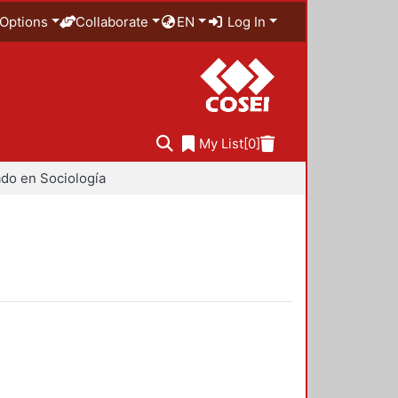
Options
Collaborate
EN
Log In
My List
[0]
do en Sociología