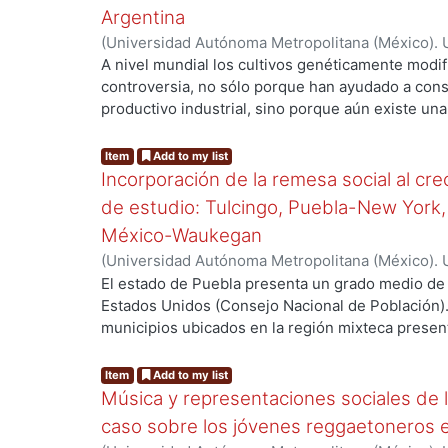
de los diversos grupos que componen el entramado
Argentina
analizar fenómenos emergentes de la realidad soc
(
Universidad Autónoma Metropolitana (México). 
perspectiva, en una necesidad impostergable que
de Servicios de Información.
,
2014-04-09
)
Martín
A nivel mundial los cultivos genéticamente modi
cuenta de procesos sociales en curso que sin e
controversia, no sólo porque han ayudado a con
carácter histórico que los determinan y que los p
productivo industrial, sino porque aún existe un
perspectiva de construcción de futuro.
posibles impactos y beneficios para los product
mundial. En este proceso de consolidación del mo
Item
Add to my list
y la ciencia, tienen un lugar preponderante, ya q
Incorporación de la remesa social al cr
que mueve al sistema capitalista y con ello a lo
de estudio: Tulcingo, Puebla-New York,
de plantear las líneas que han de seguir en el se
México-Waukegan
(
Universidad Autónoma Metropolitana (México). 
de Servicios de Información.
,
2012-06-08
)
Moreno
El estado de Puebla presenta un grado medio de 
Estados Unidos (Consejo Nacional de Población).
municipios ubicados en la región mixteca present
migración. Entre ellos, Tulcingo de Valle está co
migración muy alto; se estima que más de 5 mil 
Item
Add to my list
Estados Unidos, teniendo como destino principal
Música y representaciones sociales de l
mencionar que la migración también es una práctic
caso sobre los jóvenes reggaetoneros en
necesariamente existen condiciones de precarie