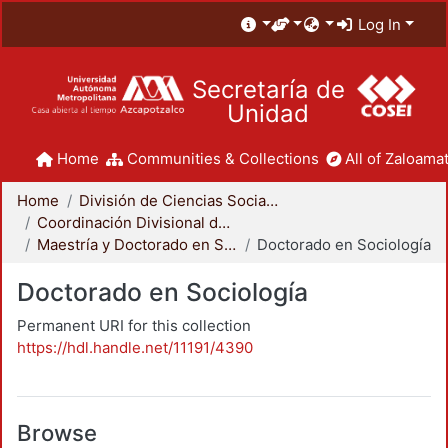
Log In
Secretaría de
Unidad
Home
Communities & Collections
All of Zaloamat
Home
División de Ciencias Sociales y Humanidades
Coordinación Divisional de Posgrado
Maestría y Doctorado en Sociología
Doctorado en Sociología
Doctorado en Sociología
Permanent URI for this collection
https://hdl.handle.net/11191/4390
Browse