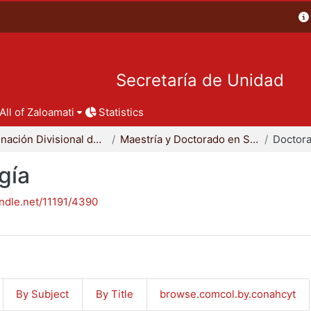
Secretaría de Unidad
All of Zaloamati
Statistics
Coordinación Divisional de Posgrado
Maestría y Doctorado en Sociología
Doctora
gía
andle.net/11191/4390
By Subject
By Title
browse.comcol.by.conahcyt