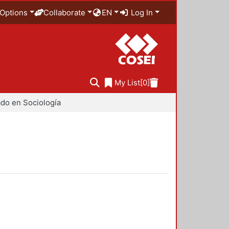
Options
Collaborate
EN
Log In
My List
[0]
do en Sociología