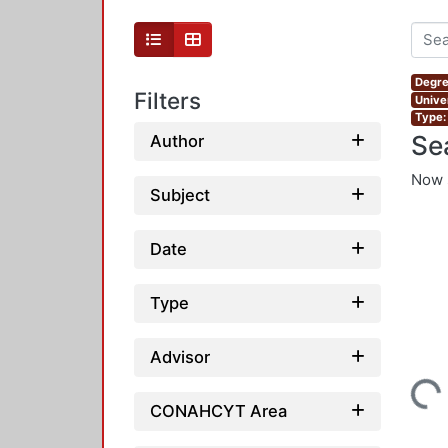
Degre
Filters
Unive
Type:
Se
Author
Now 
Subject
Date
Type
Advisor
Loading...
CONAHCYT Area