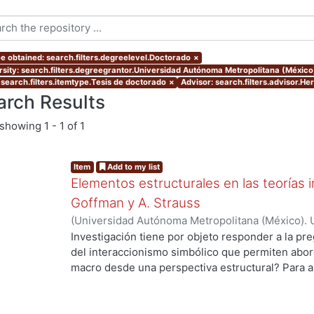
e obtained: search.filters.degreelevel.Doctorado
×
rsity: search.filters.degreegrantor.Universidad Autónoma Metropolitana (Méxic
 search.filters.itemtype.Tesis de doctorado
×
Advisor: search.filters.advisor.H
arch Results
showing
1 - 1 of 1
Item
Add to my list
Elementos estructurales en las teorías i
Goffman y A. Strauss
(
Universidad Autónoma Metropolitana (México). 
de Servicios de Información.
,
2012
)
Gaytan Sánch
Investigación tiene por objeto responder a la pr
del interaccionismo simbólico que permiten abord
macro desde una perspectiva estructural? Para a
hipótesis de trabajo que supone que en la socio
de una vertiente de la tradición interaccionista,
elementos estructurales que permiten entender 