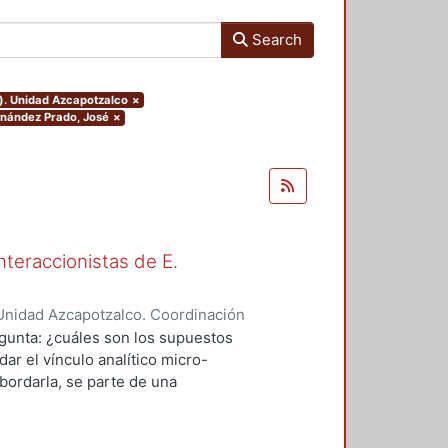
Search
o). Unidad Azcapotzalco
×
ernández Prado, José
×
nteraccionistas de E.
Unidad Azcapotzalco. Coordinación
ez, Amalia Patricia
egunta: ¿cuáles son los supuestos
ar el vínculo analítico micro-
bordarla, se parte de una
logía de al menos dos herederos
 se encuentran contenidos los
el vínculo micro-macro de dos