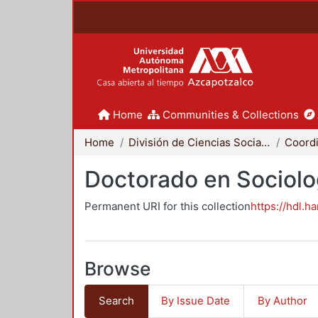
Home
Communities & Collections
Home
División de Ciencias Sociales y Humanidades
Doctorado en Sociolo
Permanent URI for this collection
https://hdl.h
Browse
Search
By Issue Date
By Author