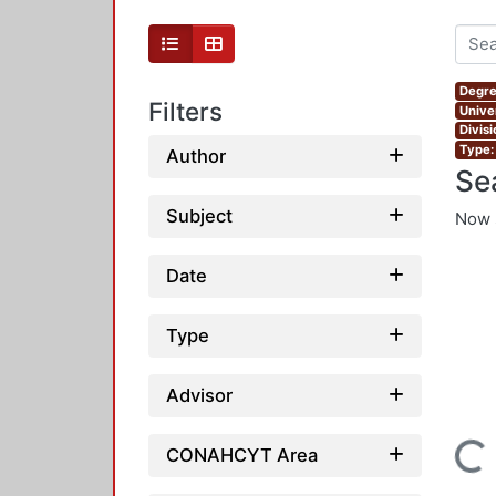
Degre
Filters
Unive
Divis
Type:
Author
Se
Subject
Now 
Date
Type
Advisor
Loading...
CONAHCYT Area