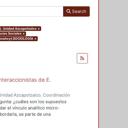
Search
o). Unidad Azcapotzalco
×
cias Sociales
×
conahcyt.SOCIOLOGÍA
×
nteraccionistas de E.
Unidad Azcapotzalco. Coordinación
ez, Amalia Patricia
egunta: ¿cuáles son los supuestos
ar el vínculo analítico micro-
bordarla, se parte de una
logía de al menos dos herederos
 se encuentran contenidos los