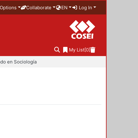
Options
Collaborate
EN
Log In
My List
[0]
do en Sociología