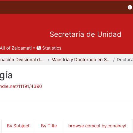
Secretaría de Unidad
All of Zaloamati
Statistics
Coordinación Divisional de Posgrado
Maestría y Doctorado en Sociología
Doctora
gía
andle.net/11191/4390
By Subject
By Title
browse.comcol.by.conahcyt