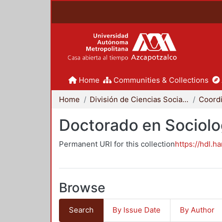
Home
Communities & Collections
Home
División de Ciencias Sociales y Humanidades
Doctorado en Sociolo
Permanent URI for this collection
https://hdl.h
Browse
Search
By Issue Date
By Author