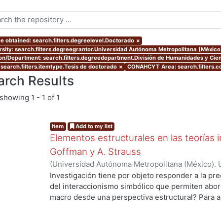
e obtained: search.filters.degreelevel.Doctorado
×
rsity: search.filters.degreegrantor.Universidad Autónoma Metropolitana (Méxic
ion/Department: search.filters.degreedepartment.División de Humanidades y Cien
 search.filters.itemtype.Tesis de doctorado
×
CONAHCYT Area: search.filters.
arch Results
showing
1 - 1 of 1
Item
Add to my list
Elementos estructurales en las teorías i
Goffman y A. Strauss
(
Universidad Autónoma Metropolitana (México). 
de Servicios de Información.
,
2012
)
Gaytan Sánch
Investigación tiene por objeto responder a la pr
del interaccionismo simbólico que permiten abord
macro desde una perspectiva estructural? Para a
hipótesis de trabajo que supone que en la socio
de una vertiente de la tradición interaccionista,