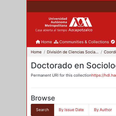
Home
Communities & Collections
Home
División de Ciencias Sociales y Humanidades
Doctorado en Sociolo
Permanent URI for this collection
https://hdl.h
Browse
Search
By Issue Date
By Author