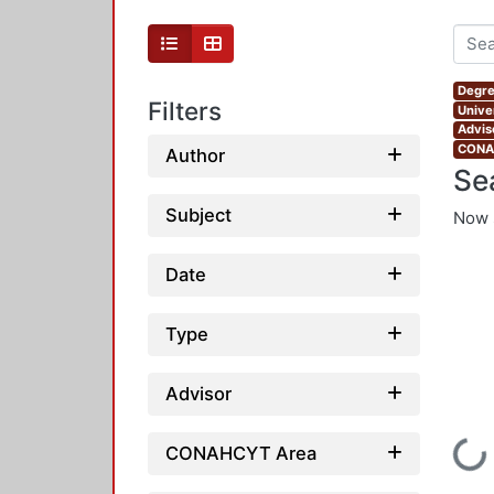
Degre
Filters
Unive
Adviso
CONAH
Author
Se
Subject
Now 
Date
Type
Advisor
Loading...
CONAHCYT Area