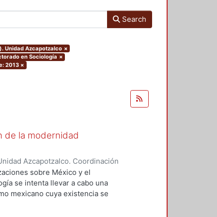
Search
o). Unidad Azcapotzalco
×
torado en Sociología
×
e: 2013
×
ón de la modernidad
Unidad Azcapotzalco. Coordinación
AHENA, PEDRO JOSE
izaciones sobre México y el
gía se intenta llevar a cabo una
smo mexicano cuya existencia se
no de los principales objetivos de
ay “un alma” o una especie de