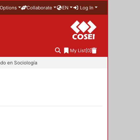
Options
Collaborate
EN
Log In
My List
[0]
do en Sociología