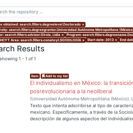
e obtained: search.filters.degreelevel.Doctorado
×
rsity: search.filters.degreegrantor.Universidad Autónoma Metropolitana (Méxic
r: search.filters.advisor.Girola, Lidia
×
Program: search.filters.degreename.Doc
Start date: 2013
×
End dat
CYT Area: search.filters.conahcyt.SOCIOLOGÍA
×
arch Results
showing
1 - 1 of 1
Item
Add to my list
El individualismo en México: la transici
posrevolucionaria a la neoliberal
(
Universidad Autónoma Metropolitana (México). 
de Servicios de Información.
,
2013-01
)
VIEYRA B
Texto que intenta adscribirse al tipo de caracter
mexicano. Específicamente, a través de la Sociolo
descripción de algunos aspectos del individuali
puede rastrear a partir de los últimos 30 años. U
esta investigación consiste en mostrar que no h