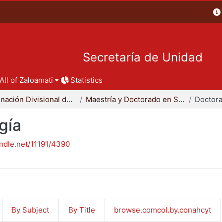
Secretaría de Unidad
All of Zaloamati
Statistics
Coordinación Divisional de Posgrado
Maestría y Doctorado en Sociología
Doctora
gía
andle.net/11191/4390
By Subject
By Title
browse.comcol.by.conahcyt