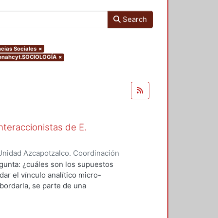
Search
cias Sociales
×
conahcyt.SOCIOLOGÍA
×
nteraccionistas de E.
Unidad Azcapotzalco. Coordinación
ez, Amalia Patricia
egunta: ¿cuáles son los supuestos
ar el vínculo analítico micro-
bordarla, se parte de una
logía de al menos dos herederos
 se encuentran contenidos los
el vínculo micro-macro de dos