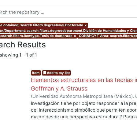
e obtained: search.filters.degreelevel.Doctorado
×
ion/Department: search.filters.degreedepartment.División de Humanidades y Cien
 search.filters.itemtype.Tesis de doctorado
×
CONAHCYT Area: search.filters.
arch Results
showing
1 - 1 of 1
Item
Add to my list
Elementos estructurales en las teorías i
Goffman y A. Strauss
(
Universidad Autónoma Metropolitana (México). 
de Servicios de Información.
,
2012
)
Gaytan Sánch
Investigación tiene por objeto responder a la pr
del interaccionismo simbólico que permiten abord
macro desde una perspectiva estructural? Para a
hipótesis de trabajo que supone que en la socio
de una vertiente de la tradición interaccionista,
elementos estructurales que permiten entender 