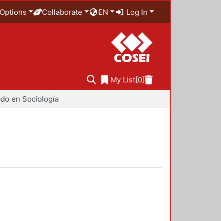
Options
Collaborate
EN
Log In
My List
[0]
do en Sociología