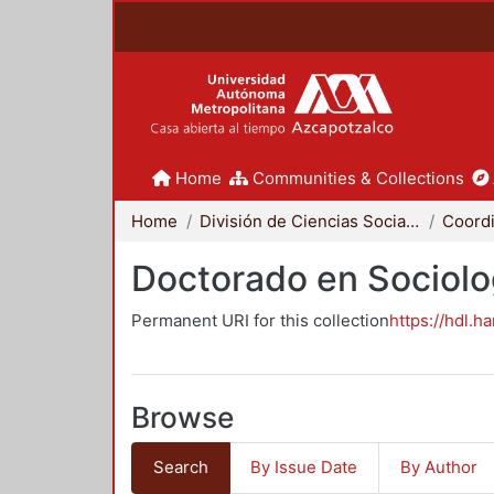
Home
Communities & Collections
Home
División de Ciencias Sociales y Humanidades
Doctorado en Sociolo
Permanent URI for this collection
https://hdl.h
Browse
Search
By Issue Date
By Author