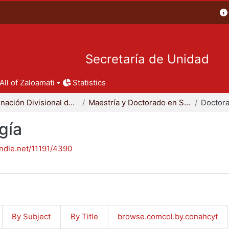
Secretaría de Unidad
All of Zaloamati
Statistics
Coordinación Divisional de Posgrado
Maestría y Doctorado en Sociología
Doctora
gía
andle.net/11191/4390
By Subject
By Title
browse.comcol.by.conahcyt