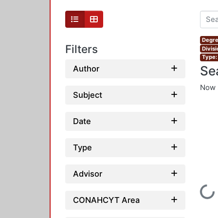
Degre
Filters
Divis
Type:
Se
Author
Now 
Subject
Date
Type
Advisor
Loading...
CONAHCYT Area