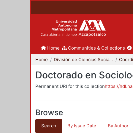
Home
Communities & Collections
Home
División de Ciencias Sociales y Humanidades
Doctorado en Sociolo
Permanent URI for this collection
https://hdl.h
Browse
Search
By Issue Date
By Author