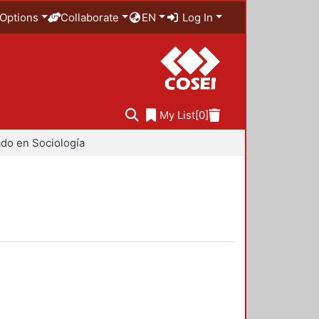
Options
Collaborate
EN
Log In
My List
[0]
do en Sociología