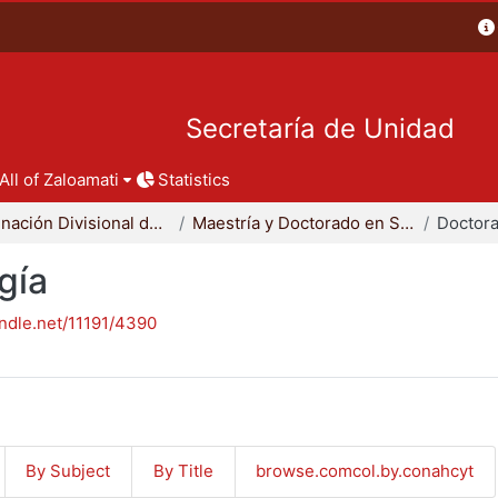
Secretaría de Unidad
All of Zaloamati
Statistics
Coordinación Divisional de Posgrado
Maestría y Doctorado en Sociología
Doctora
gía
andle.net/11191/4390
By Subject
By Title
browse.comcol.by.conahcyt