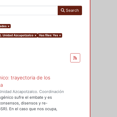
Search
dades
×
o). Unidad Azcapotzalco
×
Has files: Yes
×
ico: trayectoria de los
ua
Unidad Azcapotzalco. Coordinación
NDEZ NAVA, MARCO ANTONIO
nsgénico sufre el embate y es
 consensos, disensos y re-
GSR). En el caso que nos ocupa,
is pues son ellos los que