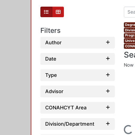
Degre
Filters
Divis
Progr
Unive
Author
CONAH
Se
Date
Now 
Type
Advisor
CONAHCYT Area
Division/Department
Loading...