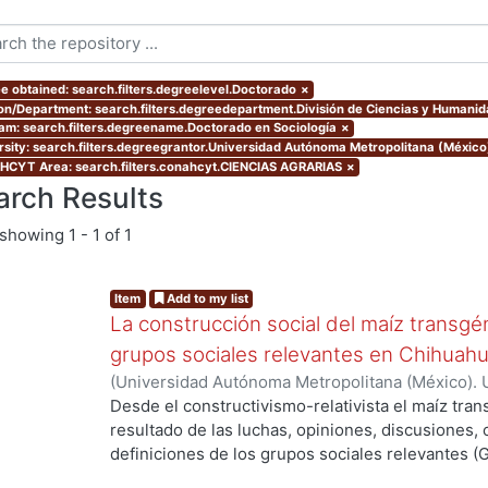
e obtained: search.filters.degreelevel.Doctorado
×
ion/Department: search.filters.degreedepartment.División de Ciencias y Humani
am: search.filters.degreename.Doctorado en Sociología
×
rsity: search.filters.degreegrantor.Universidad Autónoma Metropolitana (Méxic
CYT Area: search.filters.conahcyt.CIENCIAS AGRARIAS
×
arch Results
showing
1 - 1 of 1
Item
Add to my list
La construcción social del maíz transgén
grupos sociales relevantes en Chihuah
(
Universidad Autónoma Metropolitana (México). 
de Servicios de Información.
,
2014-07-11
)
FERNA
Desde el constructivismo-relativista el maíz tra
resultado de las luchas, opiniones, discusiones,
definiciones de los grupos sociales relevantes (
esos GSR son una importante categoría de anális