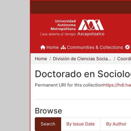
Home
Communities & Collections
Home
División de Ciencias Sociales y Humanidades
Doctorado en Sociolo
Permanent URI for this collection
https://hdl.h
Browse
Search
By Issue Date
By Author