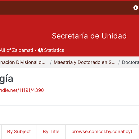
Secretaría de Unidad
All of Zaloamati
Statistics
Coordinación Divisional de Posgrado
Maestría y Doctorado en Sociología
Doctora
gía
andle.net/11191/4390
By Subject
By Title
browse.comcol.by.conahcyt