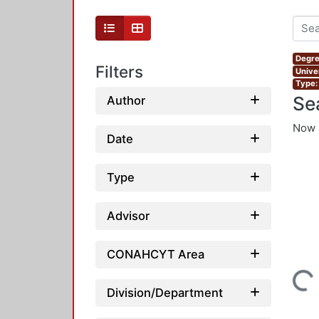
Degre
Filters
Unive
Type:
Se
Author
Now 
Date
Type
Advisor
CONAHCYT Area
Loading...
Division/Department