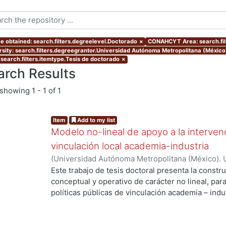
e obtained: search.filters.degreelevel.Doctorado
×
CONAHCYT Area: search.fi
rsity: search.filters.degreegrantor.Universidad Autónoma Metropolitana (Méxic
 search.filters.itemtype.Tesis de doctorado
×
arch Results
showing
1 - 1 of 1
Item
Add to my list
Modelo no-lineal de apoyo a la intervenc
vinculación local academia-industria
(
Universidad Autónoma Metropolitana (México). 
de Servicios de Información.
,
2014-03-24
)
ALMAN
Este trabajo de tesis doctoral presenta la constr
conceptual y operativo de carácter no lineal, par
políticas públicas de vinculación academia – indu
industriales metropolitanas rezagadas, de bajo 
Enmarcada dentro del enfoque de Sistemas Compl
enfatiza la integración de la dimensión social a t