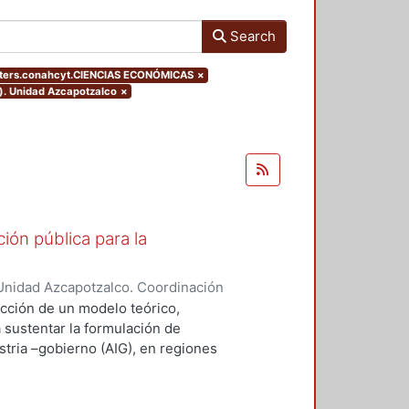
Search
lters.conahcyt.CIENCIAS ECONÓMICAS
×
o). Unidad Azcapotzalco
×
ión pública para la
Unidad Azcapotzalco. Coordinación
ZA - MARQUEZ, SILVIA IRENE
ucción de un modelo teórico,
a sustentar la formulación de
stria –gobierno (AIG), en regiones
desempeño innovador (RIMr).
ejos, la conceptualización
ravés del concepto de capital