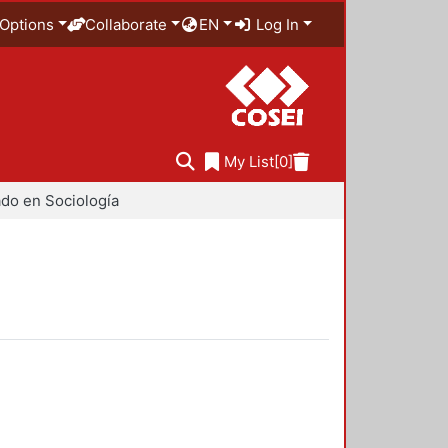
Options
Collaborate
EN
Log In
My List
[0]
do en Sociología