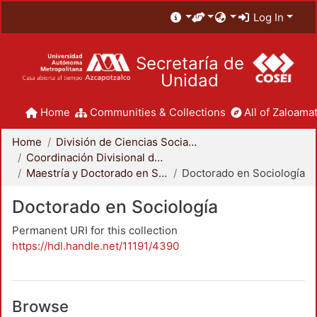
Log In
Secretaría de
Unidad
Home
Communities & Collections
All of Zaloamat
Home
División de Ciencias Sociales y Humanidades
Coordinación Divisional de Posgrado
Maestría y Doctorado en Sociología
Doctorado en Sociología
Doctorado en Sociología
Permanent URI for this collection
https://hdl.handle.net/11191/4390
Browse