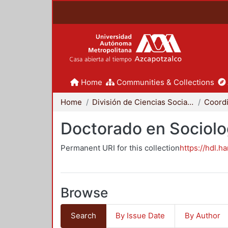
Home
Communities & Collections
Home
División de Ciencias Sociales y Humanidades
Doctorado en Sociolo
Permanent URI for this collection
https://hdl.h
Browse
Search
By Issue Date
By Author