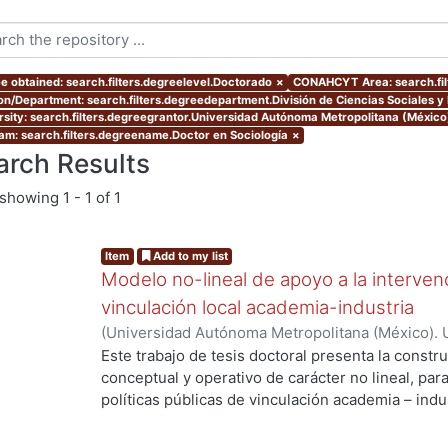
e obtained: search.filters.degreelevel.Doctorado
×
CONAHCYT Area: search.fi
ion/Department: search.filters.degreedepartment.División de Ciencias Sociales 
rsity: search.filters.degreegrantor.Universidad Autónoma Metropolitana (Méxic
am: search.filters.degreename.Doctor en Sociología
×
arch Results
showing
1 - 1 of 1
Item
Add to my list
Modelo no-lineal de apoyo a la intervenc
vinculación local academia-industria
(
Universidad Autónoma Metropolitana (México). 
de Servicios de Información.
,
2014-03-24
)
ALMAN
Este trabajo de tesis doctoral presenta la constr
conceptual y operativo de carácter no lineal, par
políticas públicas de vinculación academia – indu
industriales metropolitanas rezagadas, de bajo 
Enmarcada dentro del enfoque de Sistemas Compl