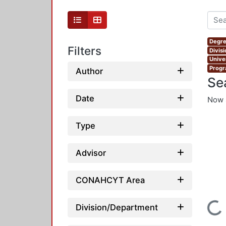
Degre
Filters
Divis
Unive
Progr
Author
Se
Date
Now 
Type
Advisor
CONAHCYT Area
Loading...
Division/Department