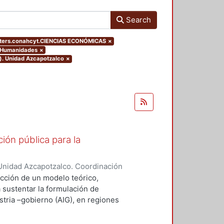
Search
lters.conahcyt.CIENCIAS ECONÓMICAS
×
y Humanidades
×
o). Unidad Azcapotzalco
×
ión pública para la
Unidad Azcapotzalco. Coordinación
ZA - MARQUEZ, SILVIA IRENE
ucción de un modelo teórico,
a sustentar la formulación de
stria –gobierno (AIG), en regiones
desempeño innovador (RIMr).
ejos, la conceptualización