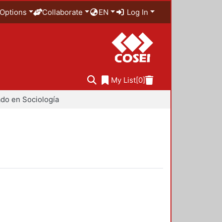
Options
Collaborate
EN
Log In
My List
[0]
do en Sociología