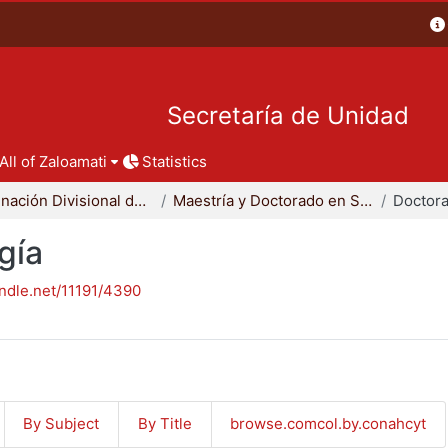
Secretaría de Unidad
All of Zaloamati
Statistics
Coordinación Divisional de Posgrado
Maestría y Doctorado en Sociología
Doctora
gía
andle.net/11191/4390
By Subject
By Title
browse.comcol.by.conahcyt