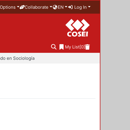
Options
Collaborate
EN
Log In
My List
[0]
do en Sociología