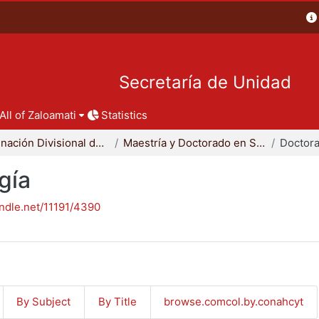
Secretaría de Unidad
All of Zaloamati
Statistics
Coordinación Divisional de Posgrado
Maestría y Doctorado en Sociología
Doctora
gía
andle.net/11191/4390
By Subject
By Title
browse.comcol.by.conahcyt