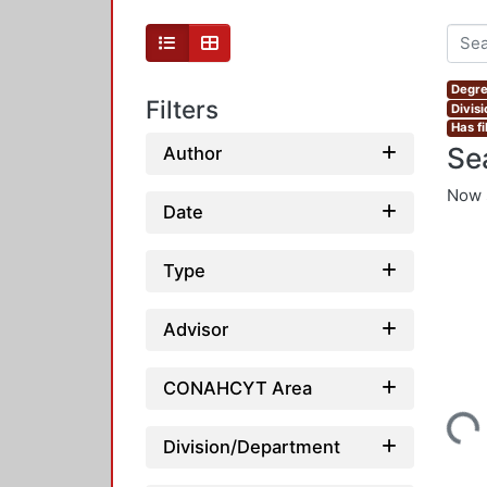
Degre
Filters
Divis
Has fi
Se
Author
Now 
Date
Type
Advisor
CONAHCYT Area
Loading...
Division/Department