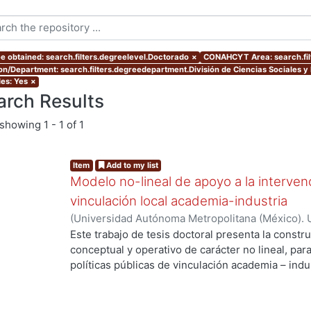
e obtained: search.filters.degreelevel.Doctorado
×
CONAHCYT Area: search.fi
ion/Department: search.filters.degreedepartment.División de Ciencias Sociales 
les: Yes
×
arch Results
showing
1 - 1 of 1
Item
Add to my list
Modelo no-lineal de apoyo a la intervenc
vinculación local academia-industria
(
Universidad Autónoma Metropolitana (México). 
de Servicios de Información.
,
2014-03-24
)
ALMAN
Este trabajo de tesis doctoral presenta la constr
conceptual y operativo de carácter no lineal, par
políticas públicas de vinculación academia – indu
industriales metropolitanas rezagadas, de bajo 
Enmarcada dentro del enfoque de Sistemas Compl
enfatiza la integración de la dimensión social a t