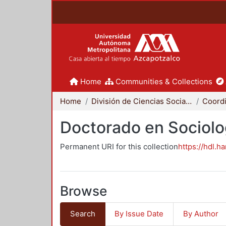
Home
Communities & Collections
Home
División de Ciencias Sociales y Humanidades
Doctorado en Sociolo
Permanent URI for this collection
https://hdl.h
Browse
Search
By Issue Date
By Author