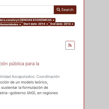
Search
lters.conahcyt.CIENCIAS ECONÓMICAS
×
Start date: 2014
×
End date: 2014
×
y Humanidades
×
ión pública para la
Unidad Azcapotzalco. Coordinación
ZA - MARQUEZ, SILVIA IRENE
ucción de un modelo teórico,
a sustentar la formulación de
stria –gobierno (AIG), en regiones
desempeño innovador (RIMr).
ejos, la conceptualización
ravés del concepto de capital