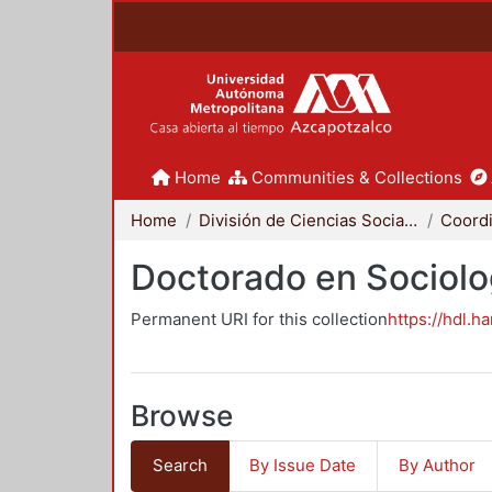
Home
Communities & Collections
Home
División de Ciencias Sociales y Humanidades
Doctorado en Sociolo
Permanent URI for this collection
https://hdl.h
Browse
Search
By Issue Date
By Author