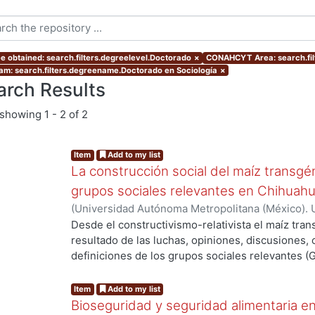
e obtained: search.filters.degreelevel.Doctorado
×
CONAHCYT Area: search.fil
am: search.filters.degreename.Doctorado en Sociología
×
arch Results
showing
1 - 2 of 2
Item
Add to my list
La construcción social del maíz transgén
grupos sociales relevantes en Chihuah
(
Universidad Autónoma Metropolitana (México). 
de Servicios de Información.
,
2014-07-11
)
FERNA
Desde el constructivismo-relativista el maíz tra
resultado de las luchas, opiniones, discusiones,
definiciones de los grupos sociales relevantes (
esos GSR son una importante categoría de anális
construyen y constituyen los artefactos en la con
Item
Add to my list
Bioseguridad y seguridad alimentaria en