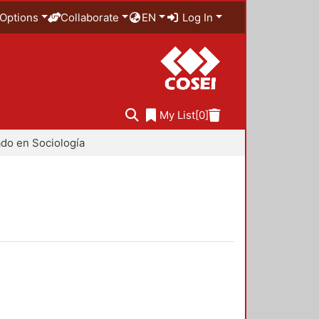
Options
Collaborate
EN
Log In
My List
[0]
do en Sociología