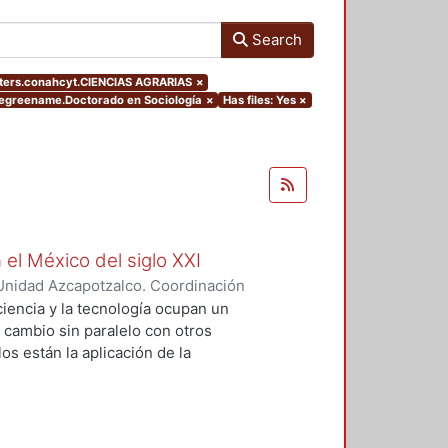
Search
ters.conahcyt.CIENCIAS AGRARIAS
×
.degreename.Doctorado en Sociología
×
Has files: Yes
×
 el México del siglo XXI
Unidad Azcapotzalco. Coordinación
GUZMAN, HILDA IRENE
iencia y la tecnología ocupan un
n cambio sin paralelo con otros
os están la aplicación de la
an llevado a un uso tecnológico de
laboratorio y la modificación de
s no son autónomos del desarrollo
texto social cuya consecuencias