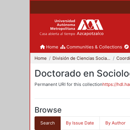
Home
Communities & Collections
Home
División de Ciencias Sociales y Humanidades
Doctorado en Sociolo
Permanent URI for this collection
https://hdl.h
Browse
Search
By Issue Date
By Author