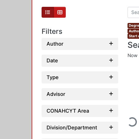
Degre
Filters
Autho
Start
Se
Author
Now 
Date
Type
Advisor
CONAHCYT Area
Loadi
Division/Department