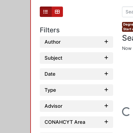
Degre
Filters
Start
Se
Author
Now 
Subject
Date
Type
Advisor
Loading...
CONAHCYT Area