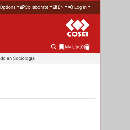
Options
Collaborate
EN
Log In
My List
[0]
do en Sociología