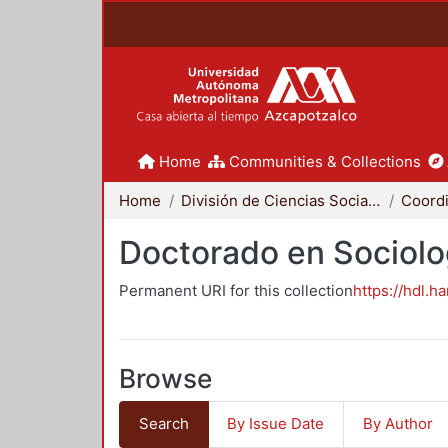
Home
Communities & Collections
Home
División de Ciencias Sociales y Humanidades
Doctorado en Sociolo
Permanent URI for this collection
https://hdl.h
Browse
Search
By Issue Date
By Author