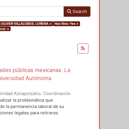
Search
hor.OLIVER VILLALOBOS, LORENA
×
Has files: Yes
×
ral.
×
ades públicas mexicanas. La
niversidad Autónoma
Unidad Azcapotzalco. Coordinación
R VILLALOBOS, LORENA
alizar la problemática que
de la permanencia laboral de su
iones legales para retirarse.
cuencias o efectos no esperados
 la dificultad de integración de