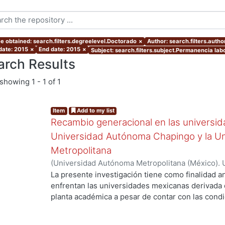
e obtained: search.filters.degreelevel.Doctorado
×
Author: search.filters.aut
 date: 2015
×
End date: 2015
×
Subject: search.filters.subject.Permanencia labo
arch Results
showing
1 - 1 of 1
Item
Add to my list
Recambio generacional en las universid
Universidad Autónoma Chapingo y la U
Metropolitana
(
Universidad Autónoma Metropolitana (México). 
de Servicios de Información.
,
2015-04-20
)
OLIVE
La presente investigación tiene como finalidad an
enfrentan las universidades mexicanas derivada 
planta académica a pesar de contar con las condic
Fenómeno que representa un conjunto de conse
para las instituciones de educación superior como