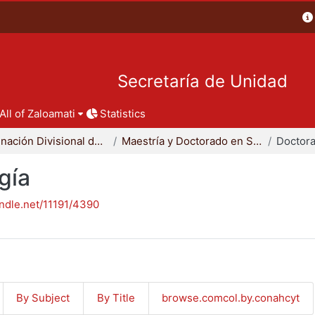
Secretaría de Unidad
All of Zaloamati
Statistics
Coordinación Divisional de Posgrado
Maestría y Doctorado en Sociología
Doctora
gía
andle.net/11191/4390
By Subject
By Title
browse.comcol.by.conahcyt