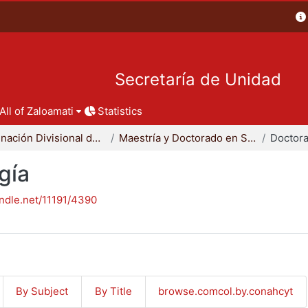
Secretaría de Unidad
All of Zaloamati
Statistics
Coordinación Divisional de Posgrado
Maestría y Doctorado en Sociología
Doctora
gía
andle.net/11191/4390
By Subject
By Title
browse.comcol.by.conahcyt