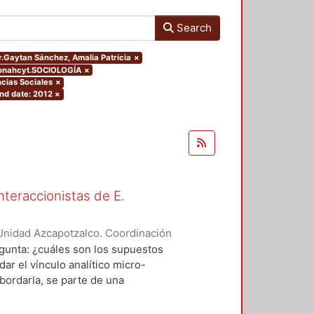
Search
or.Gaytan Sánchez, Amalia Patricia
×
conahcyt.SOCIOLOGÍA
×
cias Sociales
×
nd date: 2012
×
nteraccionistas de E.
Unidad Azcapotzalco. Coordinación
ez, Amalia Patricia
egunta: ¿cuáles son los supuestos
ar el vínculo analítico micro-
bordarla, se parte de una
logía de al menos dos herederos
 se encuentran contenidos los