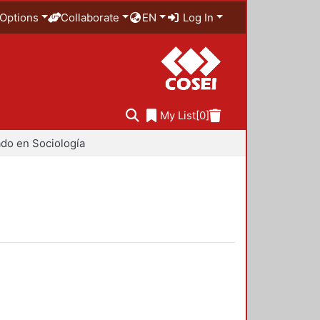
Options
Collaborate
EN
Log In
My List
[0]
do en Sociología