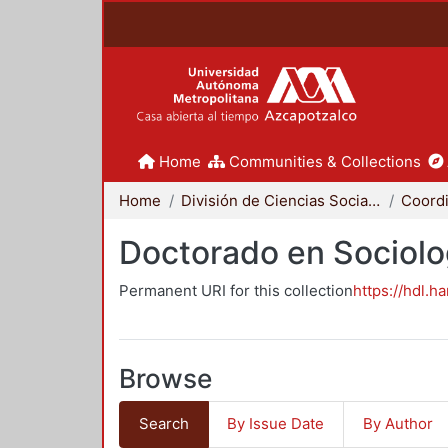
Home
Communities & Collections
Home
División de Ciencias Sociales y Humanidades
Doctorado en Sociolo
Permanent URI for this collection
https://hdl.h
Browse
Search
By Issue Date
By Author