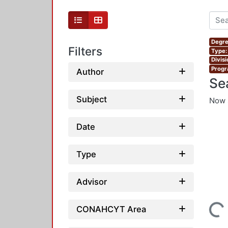
Degre
Filters
Type:
Divis
Progr
Author
Se
Subject
Now 
Date
Type
Advisor
CONAHCYT Area
Loading...