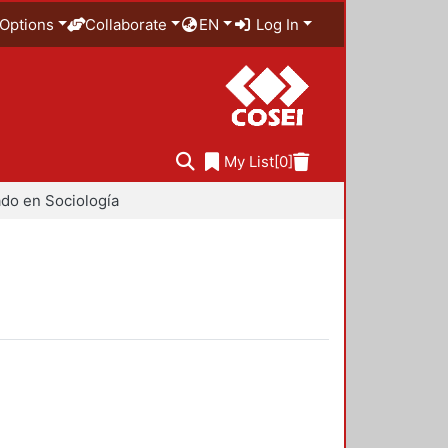
Options
Collaborate
EN
Log In
My List
[0]
do en Sociología