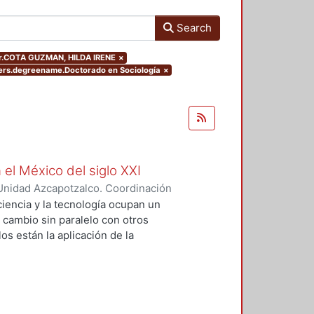
Search
hor.COTA GUZMAN, HILDA IRENE
×
ters.degreename.Doctorado en Sociología
×
 el México del siglo XXI
Unidad Azcapotzalco. Coordinación
GUZMAN, HILDA IRENE
iencia y la tecnología ocupan un
n cambio sin paralelo con otros
os están la aplicación de la
an llevado a un uso tecnológico de
laboratorio y la modificación de
s no son autónomos del desarrollo
texto social cuya consecuencias
 tesis se particularizó sobre el