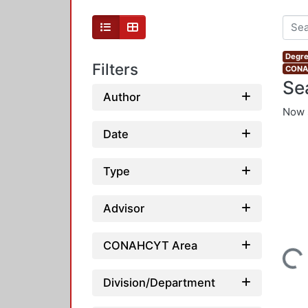
Degre
Filters
CONAH
Se
Author
Now 
Date
Type
Advisor
CONAHCYT Area
Loading...
Division/Department