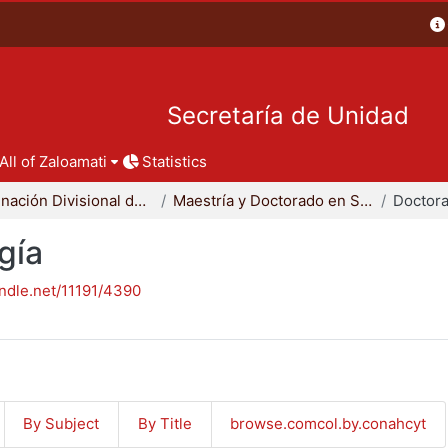
Secretaría de Unidad
All of Zaloamati
Statistics
Coordinación Divisional de Posgrado
Maestría y Doctorado en Sociología
Doctora
gía
andle.net/11191/4390
By Subject
By Title
browse.comcol.by.conahcyt