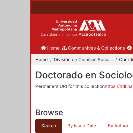
Home
Communities & Collections
Home
División de Ciencias Sociales y Humanidades
Doctorado en Sociolo
Permanent URI for this collection
https://hdl.h
Browse
Search
By Issue Date
By Author