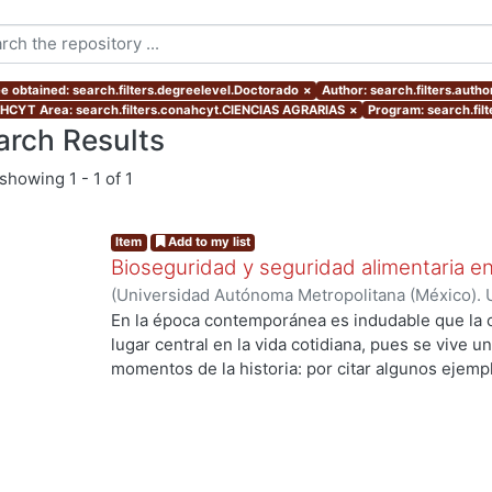
e obtained: search.filters.degreelevel.Doctorado
×
Author: search.filters.aut
CYT Area: search.filters.conahcyt.CIENCIAS AGRARIAS
×
Program: search.fil
arch Results
showing
1 - 1 of 1
Item
Add to my list
Bioseguridad y seguridad alimentaria en
(
Universidad Autónoma Metropolitana (México). 
de Servicios de Información.
,
2010-11-12
)
COTA 
En la época contemporánea es indudable que la c
lugar central en la vida cotidiana, pues se vive u
momentos de la historia: por citar algunos ejempl
ingeniería genética y la biología molecular que h
los recursos genéticos, la creación de la vida en 
especies. Los desarrollos científico tecnológico
de la sociedad, ya que están inmersos en un con
son de muy diversa índole; en ese sentido en esta