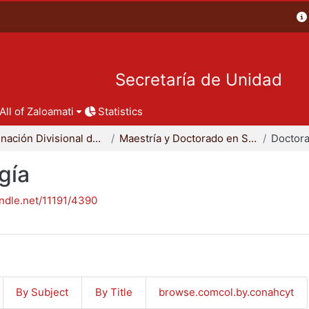
Secretaría de Unidad
All of Zaloamati
Statistics
Coordinación Divisional de Posgrado
Maestría y Doctorado en Sociología
Doctora
gía
andle.net/11191/4390
By Subject
By Title
browse.comcol.by.conahcyt