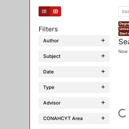
Degre
Filters
Unive
Start
Se
Author
Now 
Subject
Date
Type
Advisor
Loading...
CONAHCYT Area