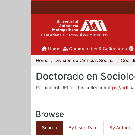
Home
Communities & Collections
Home
División de Ciencias Sociales y Humanidades
Doctorado en Sociolo
Permanent URI for this collection
https://hdl.h
Browse
Search
By Issue Date
By Author