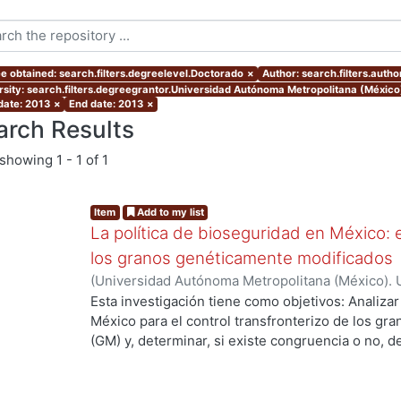
e obtained: search.filters.degreelevel.Doctorado
×
Author: search.filters.aut
rsity: search.filters.degreegrantor.Universidad Autónoma Metropolitana (Méxic
 date: 2013
×
End date: 2013
×
arch Results
showing
1 - 1 of 1
Item
Add to my list
La política de bioseguridad en México: e
los granos genéticamente modificados
(
Universidad Autónoma Metropolitana (México). 
de Servicios de Información.
,
2013-10-30
)
AVILA
Esta investigación tiene como objetivos: Analizar
México para el control transfronterizo de los g
(GM) y, determinar, si existe congruencia o no, 
protección y, control; de si éstos previenen, evi
adversos a la sociedad mexicana, su economía y
examinar las percepciones y sentidos que los act