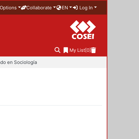
Options
Collaborate
EN
Log In
My List
[0]
do en Sociología