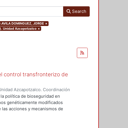
Search
hor.AVILA DOMINGUEZ, JORGE
×
o). Unidad Azcapotzalco
×
l control transfronterizo de
Unidad Azcapotzalco. Coordinación
 DOMINGUEZ, JORGE
 la política de bioseguridad en
ranos genéticamente modificados
de las acciones y mecanismos de
tan o minimizan los riesgos
 el medio ambiente. Asimismo,
ores sociales involucrados del