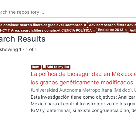
e obtained: search.filters.degreelevel.Doctorado
×
Advisor: search.filters.adv
End date: 2013
×
CYT Area: search.filters.conahcyt.CIENCIA POLÍTICA
×
Aut
arch Results
showing
1 - 1 of 1
Item
Add to my list
La política de bioseguridad en México: e
los granos genéticamente modificados
(
Universidad Autónoma Metropolitana (México). 
de Servicios de Información.
,
2013-10-30
)
AVILA
Esta investigación tiene como objetivos: Analizar
México para el control transfronterizo de los g
(GM) y, determinar, si existe congruencia o no, 
protección y, control; de si éstos previenen, evi
adversos a la sociedad mexicana, su economía y
examinar las percepciones y sentidos que los act