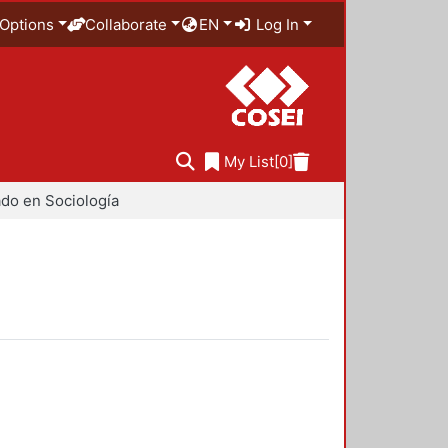
Options
Collaborate
EN
Log In
My List
[0]
do en Sociología