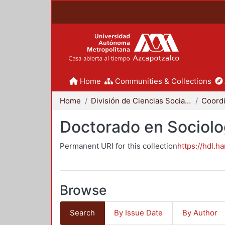
Home
Communities & Collections
Home
División de Ciencias Sociales y Humanidades
Doctorado en Sociolo
Permanent URI for this collection
https://hdl.h
Browse
Search
By Issue Date
By Author