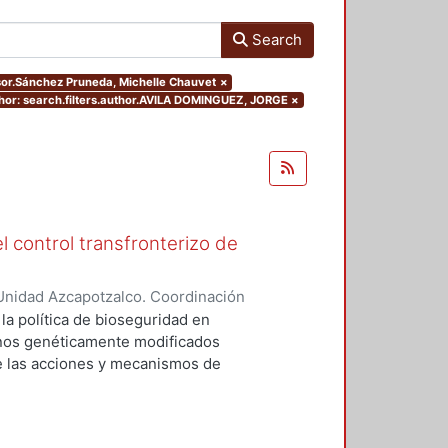
Search
isor.Sánchez Pruneda, Michelle Chauvet
×
hor: search.filters.author.AVILA DOMINGUEZ, JORGE
×
l control transfronterizo de
Unidad Azcapotzalco. Coordinación
 DOMINGUEZ, JORGE
 la política de bioseguridad en
ranos genéticamente modificados
de las acciones y mecanismos de
tan o minimizan los riesgos
 el medio ambiente. Asimismo,
ores sociales involucrados del