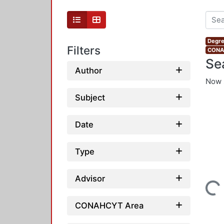
Degre
Filters
CONAH
Se
Author
Now 
Subject
Date
Type
Advisor
Loading...
CONAHCYT Area