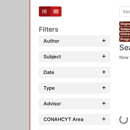
Degre
Filters
Subje
Unive
Progr
Author
Se
Subject
Now 
Date
Type
Advisor
Loading...
CONAHCYT Area