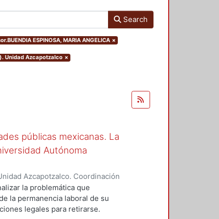
Search
visor.BUENDIA ESPINOSA, MARIA ANGELICA
×
o). Unidad Azcapotzalco
×
ades públicas mexicanas. La
niversidad Autónoma
Unidad Azcapotzalco. Coordinación
R VILLALOBOS, LORENA
alizar la problemática que
de la permanencia laboral de su
iones legales para retirarse.