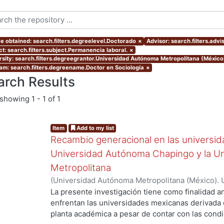
e obtained: search.filters.degreelevel.Doctorado
×
Advisor: search.filters.ad
ct: search.filters.subject.Permanencia laboral.
×
rsity: search.filters.degreegrantor.Universidad Autónoma Metropolitana (Méxic
am: search.filters.degreename.Doctor en Sociología
×
arch Results
showing
1 - 1 of 1
Item
Add to my list
Recambio generacional en las universid
Universidad Autónoma Chapingo y la U
Metropolitana
(
Universidad Autónoma Metropolitana (México). 
de Servicios de Información.
,
2015-04-20
)
OLIVE
La presente investigación tiene como finalidad an
enfrentan las universidades mexicanas derivada 
planta académica a pesar de contar con las condic