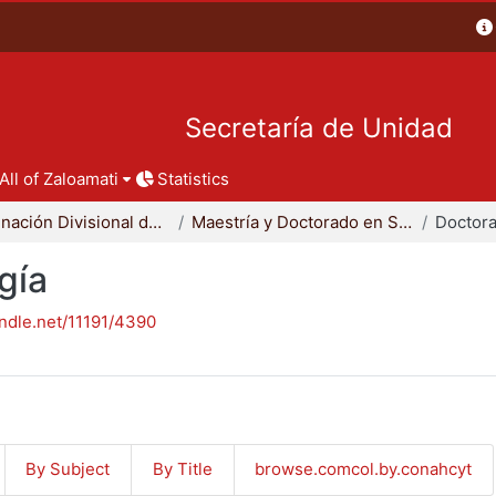
Secretaría de Unidad
All of Zaloamati
Statistics
Coordinación Divisional de Posgrado
Maestría y Doctorado en Sociología
Doctora
gía
andle.net/11191/4390
By Subject
By Title
browse.comcol.by.conahcyt