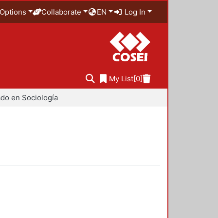
Options
Collaborate
EN
Log In
My List
[0]
do en Sociología