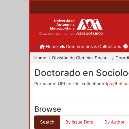
Home
Communities & Collections
Home
División de Ciencias Sociales y Humanidades
Doctorado en Sociolo
Permanent URI for this collection
https://hdl.h
Browse
Search
By Issue Date
By Author