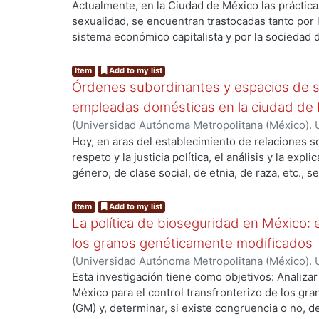
de Servicios de Información.
,
2013-10
)
MARTINE
Actualmente, en la Ciudad de México las prácticas
esta larga tradición ha hecho que varios municip
sexualidad, se encuentran trastocadas tanto por 
ng...
forma de vida que trasciende los límites fronteri
sistema económico capitalista y por la sociedad 
con algún estado en específico de la unión amer
ideologías culturales propias de nuestro país. E
México. Por ende, ambos municipios, de població
espacios simbólicos de consumo y de práctica de
Item
Add to my list
transnacionales, debido a que tienen un mayor c
contenidos sexuales -tanto implícitos como explí
Órdenes subordinantes y espacios de s
norteamericanas que ciudades mexicanas.
por discursos contradictorios y en conflicto; por
empleadas domésticas en la ciudad de
religiosa o interdictos familiares; y por otro, en
(
Universidad Autónoma Metropolitana (México). 
publicidad, donde la sexualidad está siempre en l
de Servicios de Información.
,
2016-04
)
Velázquez
Hoy, en aras del establecimiento de relaciones so
que ha generado un “océano del sexo”, como dirí
respeto y la justicia política, el análisis y la expl
ng...
2009: 13). Esta contradicción es muy latente en 
género, de clase social, de etnia, de raza, etc., se
elemento central en la formación de la cultura.
terreno del pensamiento y categorización polític
como las personas se auto perciben y la percepci
Item
Add to my list
construye, conforman el cimiento fundamental a 
La política de bioseguridad en México: e
relaciones sociales justas e igualitarias, o bien,
los granos genéticamente modificados
exclusiones y desigualdades sociales, idóneas pa
(
Universidad Autónoma Metropolitana (México). 
contradicciones políticas y morales en el seno 
de Servicios de Información.
,
2013-10-30
)
AVILA
Esta investigación tiene como objetivos: Analizar
Y es que la complejidad de las interacciones soc
México para el control transfronterizo de los g
ng...
por la manera en que se vinculan entre sí las dis
(GM) y, determinar, si existe congruencia o no, 
social, o bien, por la subjetividad que se pone en