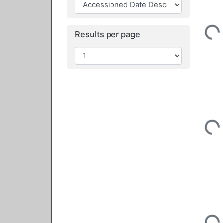
Loadi
Results per page
Loadi
Loadi