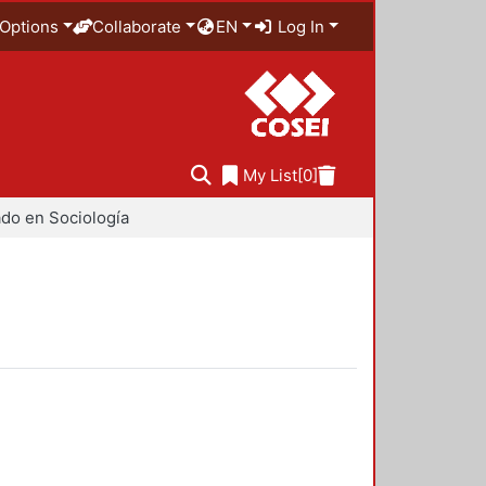
Options
Collaborate
EN
Log In
My List
[0]
do en Sociología