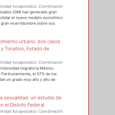
ial se convierte, en esta
Unidad Azcapotzalco. Coordinación
 le permite a los sociólogos dar
ez Acosta, Lilian
ficados (GM) han generado gran
mbargo, cuentan con elementos de
solidar el nuevo modelo económico
otencian a la vez en una
a gran incertidumbre sobre sus
ores y consumidores a nivel
delo productivo, la globalización
ue, se han convertido en el motor
ecimiento urbano: dos casos
s mercados, los cuales se encargan
 y Tonatico, Estado de
ctor de producción.
Unidad Azcapotzalco. Coordinación
 Aquino, Alicia Oliva
intensidad migratoria México-
 Particularmente, el 57% de los
an un grado muy alto y alto de
nsiderado con un nivel de
tulcinguenses han migrado a los
 la ciudad de Nueva York. Cabe
a sexualidad: un estudio de
a tradicional, es decir, no
 el Distrito Federal
dad para que se genere la
Unidad Azcapotzalco. Coordinación
arranca con el programa bracero,