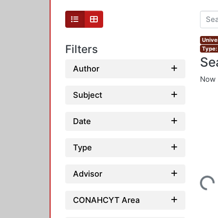
Unive
Filters
Type:
Se
Author
Now 
Subject
Date
Type
Loadi
Advisor
CONAHCYT Area