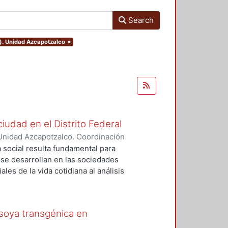
Search
o). Unidad Azcapotzalco
×
ciudad en el Distrito Federal
Unidad Azcapotzalco. Coordinación
 ZARAGOZA, MIGUEL ANGEL
a social resulta fundamental para
e desarrollan en las sociedades
les de la vida cotidiana al análisis
idad, dinamismo, heterogeneidad,
 nos obliga a hacer uso de las
ogía para hacer acercamientos
 soya transgénica en
o e implicaciones de las acciones
 social. Describir, interpretar y