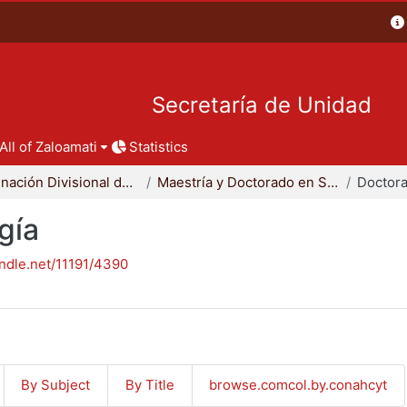
Secretaría de Unidad
All of Zaloamati
Statistics
Coordinación Divisional de Posgrado
Maestría y Doctorado en Sociología
Doctora
gía
andle.net/11191/4390
By Subject
By Title
browse.comcol.by.conahcyt