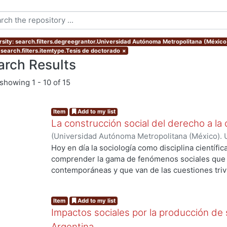
rsity: search.filters.degreegrantor.Universidad Autónoma Metropolitana (Méxic
 search.filters.itemtype.Tesis de doctorado
×
arch Results
showing
1 - 10 of 15
Item
Add to my list
La construcción social del derecho a la 
(
Universidad Autónoma Metropolitana (México). 
de Servicios de Información.
,
2013-12
)
RAMIREZ
Hoy en día la sociología como disciplina científic
comprender la gama de fenómenos sociales que s
contemporáneas y que van de las cuestiones trivia
ng...
de grandes procesos de orden global. La divers
complejidad y conflictividad de la realidad social
Item
Add to my list
herramientas teórico-metodológicas de la sociol
Impactos sociales por la producción de
más profundos y objetivos a las causas desarroll
de los diversos grupos que componen el entramado
Argentina