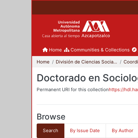
Home
Communities & Collections
Home
División de Ciencias Sociales y Humanidades
Doctorado en Sociolo
Permanent URI for this collection
https://hdl.h
Browse
Search
By Issue Date
By Author