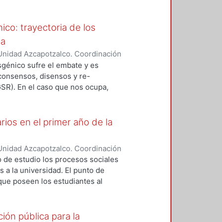
tan o minimizan los riesgos
 una mujer determina la forma a
 el medio ambiente. Asimismo,
con los otros miembros de su
ores sociales involucrados del
ico: trayectoria de los
ntación de la política de
ua
sfronterizo de los granos GM. De
Unidad Azcapotzalco. Coordinación
Sistema Aduanero de México (SAM)
NDEZ NAVA, MARCO ANTONIO
nsgénico sufre el embate y es
e globalización de la economía
 consensos, disensos y re-
ra, creación de capacidades
GSR). En el caso que nos ocupa,
a el control del movimiento
is pues son ellos los que
troversia.
rios en el primer año de la
Unidad Azcapotzalco. Coordinación
z Dominguez, José Luis
 de estudio los procesos sociales
s a la universidad. El punto de
 que poseen los estudiantes al
itaria predispone de manera
cadémicas llevadas a cabo durante
las que conducen a los estudiantes
ión pública para la