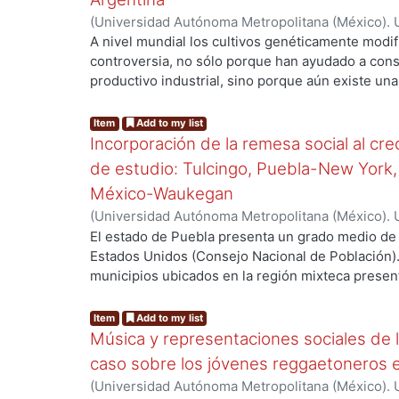
analizar fenómenos emergentes de la realidad soc
(
Universidad Autónoma Metropolitana (México). 
perspectiva, en una necesidad impostergable que
de Servicios de Información.
,
2014-04-09
)
Martín
A nivel mundial los cultivos genéticamente modi
cuenta de procesos sociales en curso que sin e
controversia, no sólo porque han ayudado a con
ng...
carácter histórico que los determinan y que los p
productivo industrial, sino porque aún existe un
perspectiva de construcción de futuro.
posibles impactos y beneficios para los product
mundial. En este proceso de consolidación del mo
Item
Add to my list
y la ciencia, tienen un lugar preponderante, ya q
Incorporación de la remesa social al cr
que mueve al sistema capitalista y con ello a lo
de estudio: Tulcingo, Puebla-New York,
de plantear las líneas que han de seguir en el se
México-Waukegan
(
Universidad Autónoma Metropolitana (México). 
ng...
de Servicios de Información.
,
2012-06-08
)
Moreno
El estado de Puebla presenta un grado medio de 
Estados Unidos (Consejo Nacional de Población).
municipios ubicados en la región mixteca present
migración. Entre ellos, Tulcingo de Valle está co
migración muy alto; se estima que más de 5 mil 
Item
Add to my list
Estados Unidos, teniendo como destino principal
Música y representaciones sociales de l
mencionar que la migración también es una práctic
caso sobre los jóvenes reggaetoneros en
necesariamente existen condiciones de precarie
(
Universidad Autónoma Metropolitana (México). 
expulsión. Para muchos municipios la migración 