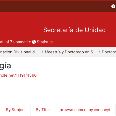
Secretaría de Unidad
All of Zaloamati
Statistics
Coordinación Divisional de Posgrado
Maestría y Doctorado en Sociología
Doctora
gía
andle.net/11191/4390
By Subject
By Title
browse.comcol.by.conahcyt