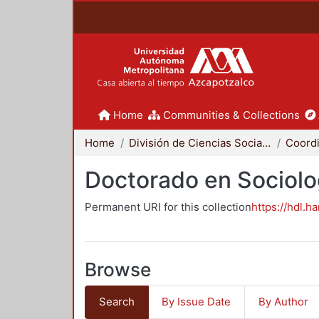
Home
Communities & Collections
Home
División de Ciencias Sociales y Humanidades
Doctorado en Sociolo
Permanent URI for this collection
https://hdl.h
Browse
Search
By Issue Date
By Author