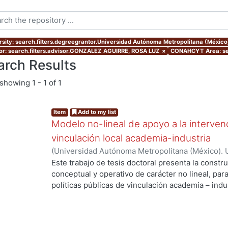
rsity: search.filters.degreegrantor.Universidad Autónoma Metropolitana (Méxic
or: search.filters.advisor.GONZALEZ AGUIRRE, ROSA LUZ
×
CONAHCYT Area: se
arch Results
showing
1 - 1 of 1
Item
Add to my list
Modelo no-lineal de apoyo a la intervenc
vinculación local academia-industria
(
Universidad Autónoma Metropolitana (México). 
de Servicios de Información.
,
2014-03-24
)
ALMAN
Este trabajo de tesis doctoral presenta la constr
conceptual y operativo de carácter no lineal, par
políticas públicas de vinculación academia – indu
industriales metropolitanas rezagadas, de bajo 
Enmarcada dentro del enfoque de Sistemas Compl
enfatiza la integración de la dimensión social a t