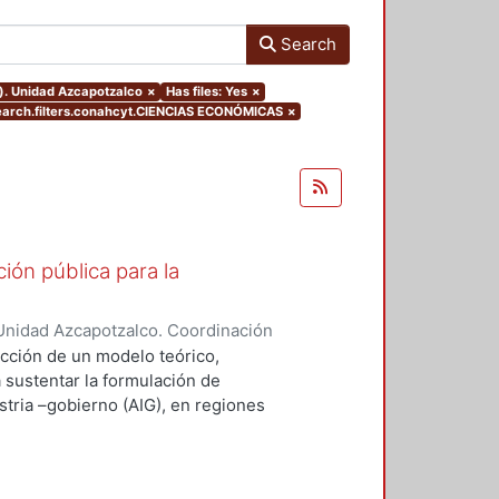
Search
o). Unidad Azcapotzalco
×
Has files: Yes
×
arch.filters.conahcyt.CIENCIAS ECONÓMICAS
×
ión pública para la
Unidad Azcapotzalco. Coordinación
ZA - MARQUEZ, SILVIA IRENE
ucción de un modelo teórico,
a sustentar la formulación de
stria –gobierno (AIG), en regiones
desempeño innovador (RIMr).
ejos, la conceptualización
ravés del concepto de capital