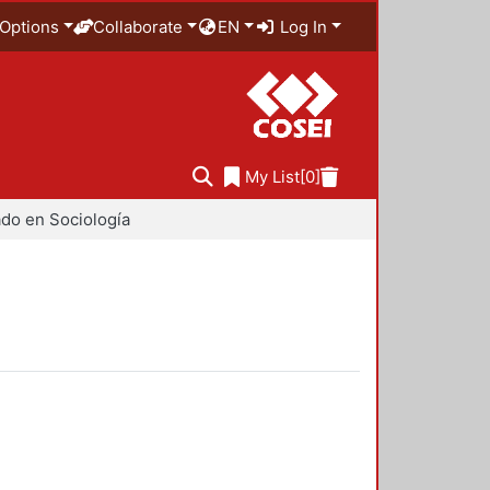
Options
Collaborate
EN
Log In
My List
[0]
do en Sociología