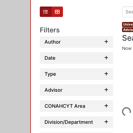
Unive
Filters
Advis
Se
Author
Now 
Date
Type
Advisor
Loading...
CONAHCYT Area
Division/Department