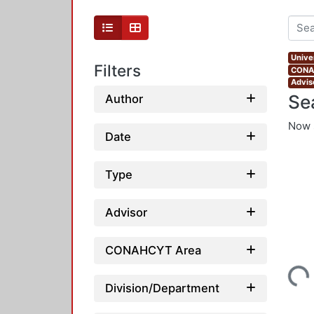
Unive
Filters
CONAH
Advis
Se
Author
Now 
Date
Type
Advisor
CONAHCYT Area
Loading...
Division/Department