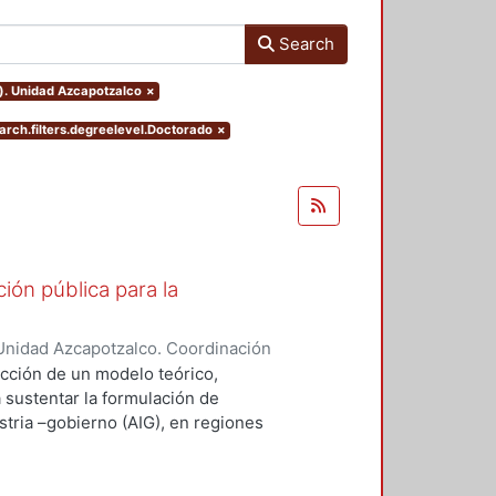
Search
o). Unidad Azcapotzalco
×
arch.filters.degreelevel.Doctorado
×
ión pública para la
Unidad Azcapotzalco. Coordinación
ZA - MARQUEZ, SILVIA IRENE
ucción de un modelo teórico,
a sustentar la formulación de
stria –gobierno (AIG), en regiones
desempeño innovador (RIMr).
ejos, la conceptualización
ravés del concepto de capital