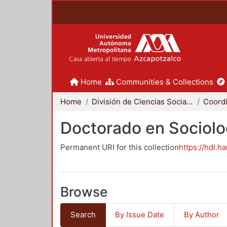
Home
Communities & Collections
Home
División de Ciencias Sociales y Humanidades
Doctorado en Sociolo
Permanent URI for this collection
https://hdl.h
Browse
Search
By Issue Date
By Author