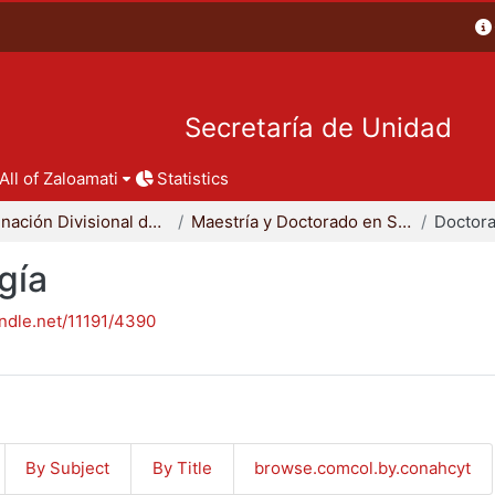
Secretaría de Unidad
All of Zaloamati
Statistics
Coordinación Divisional de Posgrado
Maestría y Doctorado en Sociología
Doctora
gía
andle.net/11191/4390
By Subject
By Title
browse.comcol.by.conahcyt