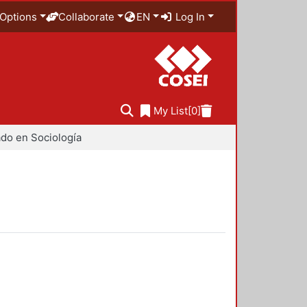
Options
Collaborate
EN
Log In
My List
[0]
do en Sociología