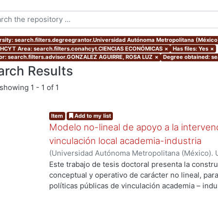
rsity: search.filters.degreegrantor.Universidad Autónoma Metropolitana (Méxic
CYT Area: search.filters.conahcyt.CIENCIAS ECONÓMICAS
×
Has files: Yes
×
or: search.filters.advisor.GONZALEZ AGUIRRE, ROSA LUZ
×
Degree obtained: se
arch Results
showing
1 - 1 of 1
Item
Add to my list
Modelo no-lineal de apoyo a la intervenc
vinculación local academia-industria
(
Universidad Autónoma Metropolitana (México). 
de Servicios de Información.
,
2014-03-24
)
ALMAN
Este trabajo de tesis doctoral presenta la constr
conceptual y operativo de carácter no lineal, par
políticas públicas de vinculación academia – indu
industriales metropolitanas rezagadas, de bajo 
Enmarcada dentro del enfoque de Sistemas Compl
enfatiza la integración de la dimensión social a t