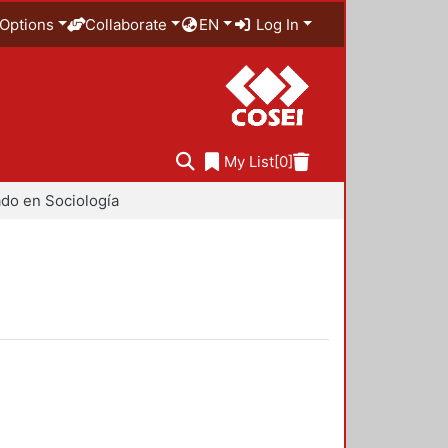
Options
Collaborate
EN
Log In
My List
[0]
do en Sociología