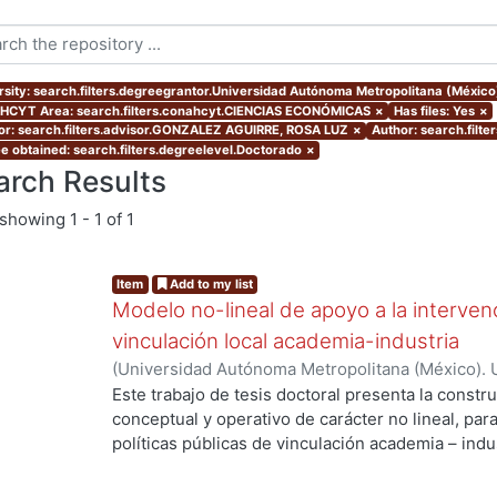
rsity: search.filters.degreegrantor.Universidad Autónoma Metropolitana (Méxic
CYT Area: search.filters.conahcyt.CIENCIAS ECONÓMICAS
×
Has files: Yes
×
or: search.filters.advisor.GONZALEZ AGUIRRE, ROSA LUZ
×
Author: search.filt
e obtained: search.filters.degreelevel.Doctorado
×
arch Results
showing
1 - 1 of 1
Item
Add to my list
Modelo no-lineal de apoyo a la intervenc
vinculación local academia-industria
(
Universidad Autónoma Metropolitana (México). 
de Servicios de Información.
,
2014-03-24
)
ALMAN
Este trabajo de tesis doctoral presenta la constr
conceptual y operativo de carácter no lineal, par
políticas públicas de vinculación academia – indu
industriales metropolitanas rezagadas, de bajo 
Enmarcada dentro del enfoque de Sistemas Compl