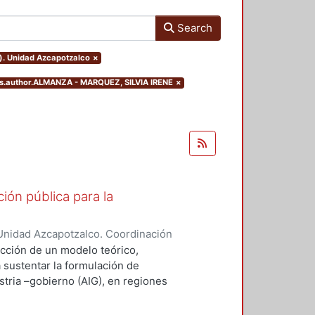
Search
o). Unidad Azcapotzalco
×
ers.author.ALMANZA - MARQUEZ, SILVIA IRENE
×
ión pública para la
Unidad Azcapotzalco. Coordinación
ZA - MARQUEZ, SILVIA IRENE
ucción de un modelo teórico,
a sustentar la formulación de
stria –gobierno (AIG), en regiones
desempeño innovador (RIMr).
ejos, la conceptualización