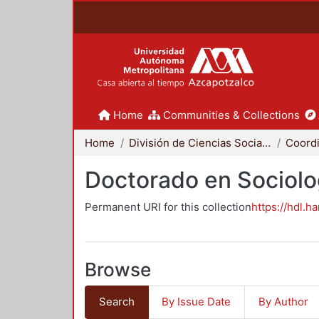
Home
Communities & Collections
Home
División de Ciencias Sociales y Humanidades
Doctorado en Sociolo
Permanent URI for this collection
https://hdl.h
Browse
Search
By Issue Date
By Author