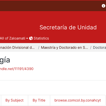
Secretaría de Unidad
All of Zaloamati
Statistics
Coordinación Divisional de Posgrado
Maestría y Doctorado en Sociología
Doctora
gía
andle.net/11191/4390
By Subject
By Title
browse.comcol.by.conahcyt