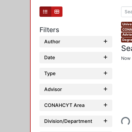
Unive
Filters
CONAH
Advis
Degre
Author
Se
Date
Now 
Type
Advisor
CONAHCYT Area
Loading...
Division/Department