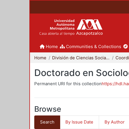
Home
Communities & Collections
Home
División de Ciencias Sociales y Humanidades
Doctorado en Sociolo
Permanent URI for this collection
https://hdl.h
Browse
Search
By Issue Date
By Author