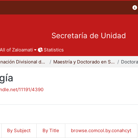
Secretaría de Unidad
All of Zaloamati
Statistics
Coordinación Divisional de Posgrado
Maestría y Doctorado en Sociología
Doctora
gía
andle.net/11191/4390
By Subject
By Title
browse.comcol.by.conahcyt