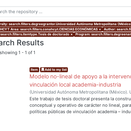
rsity: search.filters.degreegrantor.Universidad Autónoma Metropolitana (Méxic
CYT Area: search.filters.conahcyt.CIENCIAS ECONÓMICAS
×
Author: search.
 search.filters.itemtype.Tesis de doctorado
×
Program: search.filters.degreena
arch Results
showing
1 - 1 of 1
Item
Add to my list
Modelo no-lineal de apoyo a la intervenc
vinculación local academia-industria
(
Universidad Autónoma Metropolitana (México). 
de Servicios de Información.
,
2014-03-24
)
ALMAN
Este trabajo de tesis doctoral presenta la constr
conceptual y operativo de carácter no lineal, par
políticas públicas de vinculación academia – indu
industriales metropolitanas rezagadas, de bajo 
Enmarcada dentro del enfoque de Sistemas Compl
enfatiza la integración de la dimensión social a t