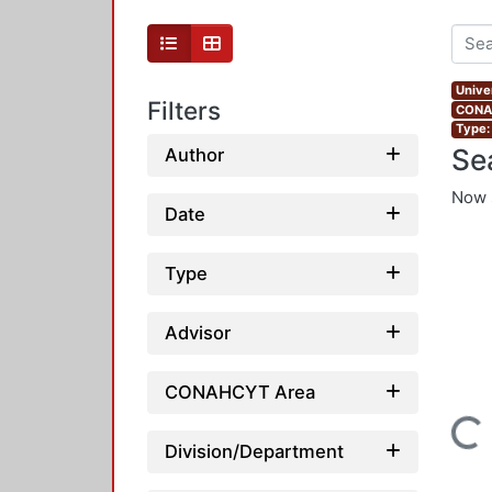
Unive
Filters
CONAH
Type:
Se
Author
Now 
Date
Type
Advisor
CONAHCYT Area
Loading...
Division/Department