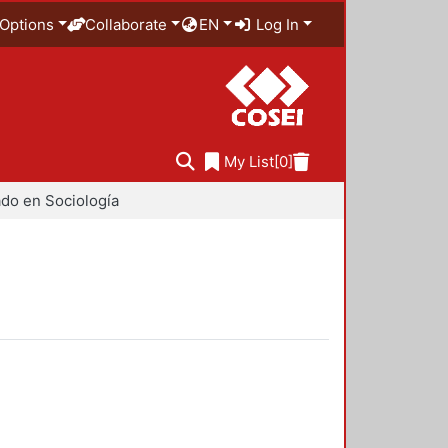
Options
Collaborate
EN
Log In
My List
[0]
do en Sociología