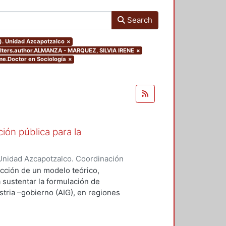
Search
o). Unidad Azcapotzalco
×
filters.author.ALMANZA - MARQUEZ, SILVIA IRENE
×
me.Doctor en Sociología
×
ión pública para la
Unidad Azcapotzalco. Coordinación
ZA - MARQUEZ, SILVIA IRENE
ucción de un modelo teórico,
a sustentar la formulación de
stria –gobierno (AIG), en regiones
desempeño innovador (RIMr).
ejos, la conceptualización
ravés del concepto de capital