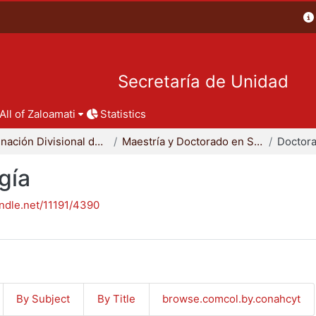
Secretaría de Unidad
All of Zaloamati
Statistics
Coordinación Divisional de Posgrado
Maestría y Doctorado en Sociología
Doctora
gía
andle.net/11191/4390
By Subject
By Title
browse.comcol.by.conahcyt