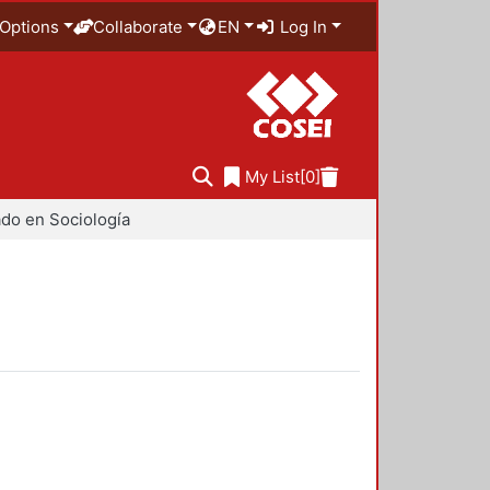
Options
Collaborate
EN
Log In
My List
[0]
do en Sociología