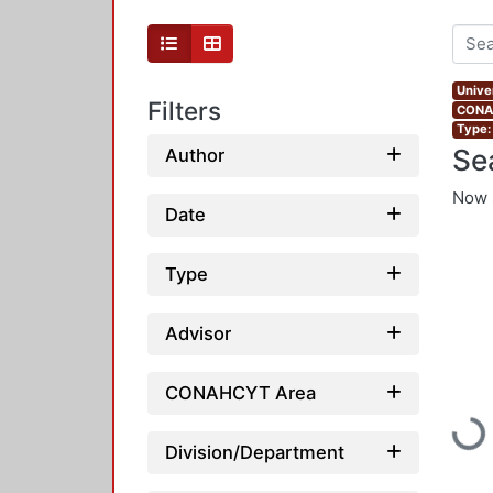
Unive
Filters
CONAH
Type:
Se
Author
Now 
Date
Type
Advisor
CONAHCYT Area
Loadi
Division/Department