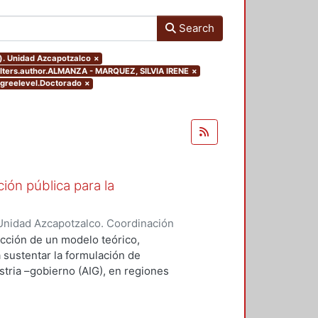
Search
o). Unidad Azcapotzalco
×
filters.author.ALMANZA - MARQUEZ, SILVIA IRENE
×
egreelevel.Doctorado
×
ión pública para la
Unidad Azcapotzalco. Coordinación
ZA - MARQUEZ, SILVIA IRENE
ucción de un modelo teórico,
a sustentar la formulación de
stria –gobierno (AIG), en regiones
desempeño innovador (RIMr).
ejos, la conceptualización
ravés del concepto de capital