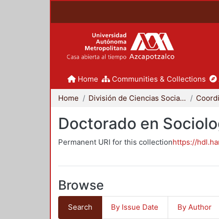
Home
Communities & Collections
Home
División de Ciencias Sociales y Humanidades
Doctorado en Sociolo
Permanent URI for this collection
https://hdl.h
Browse
Search
By Issue Date
By Author