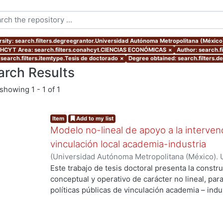
rsity: search.filters.degreegrantor.Universidad Autónoma Metropolitana (Méxic
CYT Area: search.filters.conahcyt.CIENCIAS ECONÓMICAS
×
Author: search.
 search.filters.itemtype.Tesis de doctorado
×
Degree obtained: search.filters.d
arch Results
showing
1 - 1 of 1
Item
Add to my list
Modelo no-lineal de apoyo a la intervenc
vinculación local academia-industria
(
Universidad Autónoma Metropolitana (México). 
de Servicios de Información.
,
2014-03-24
)
ALMAN
Este trabajo de tesis doctoral presenta la constr
conceptual y operativo de carácter no lineal, par
políticas públicas de vinculación academia – indu
ng...
industriales metropolitanas rezagadas, de bajo 
Enmarcada dentro del enfoque de Sistemas Compl
enfatiza la integración de la dimensión social a t