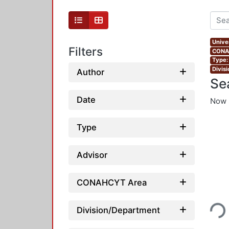
Unive
Filters
CONAH
Type:
Divis
Author
Se
Date
Now 
Type
Advisor
CONAHCYT Area
Loading...
Division/Department