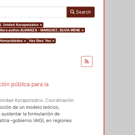
Search
o). Unidad Azcapotzalco
×
filters.author.ALMANZA - MARQUEZ, SILVIA IRENE
×
y Humanidades
×
Has files: Yes
×
ión pública para la
Unidad Azcapotzalco. Coordinación
ZA - MARQUEZ, SILVIA IRENE
ucción de un modelo teórico,
a sustentar la formulación de
stria –gobierno (AIG), en regiones
desempeño innovador (RIMr).
ejos, la conceptualización