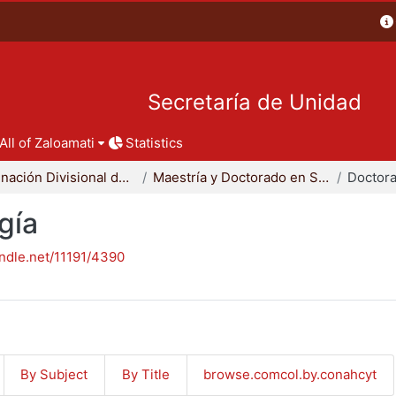
Secretaría de Unidad
All of Zaloamati
Statistics
Coordinación Divisional de Posgrado
Maestría y Doctorado en Sociología
Doctora
gía
andle.net/11191/4390
By Subject
By Title
browse.comcol.by.conahcyt