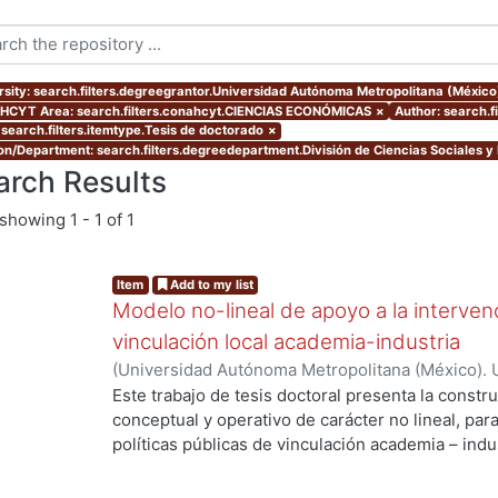
rsity: search.filters.degreegrantor.Universidad Autónoma Metropolitana (Méxic
CYT Area: search.filters.conahcyt.CIENCIAS ECONÓMICAS
×
Author: search.
 search.filters.itemtype.Tesis de doctorado
×
ion/Department: search.filters.degreedepartment.División de Ciencias Sociales 
arch Results
showing
1 - 1 of 1
Item
Add to my list
Modelo no-lineal de apoyo a la intervenc
vinculación local academia-industria
(
Universidad Autónoma Metropolitana (México). 
de Servicios de Información.
,
2014-03-24
)
ALMAN
Este trabajo de tesis doctoral presenta la constr
conceptual y operativo de carácter no lineal, par
políticas públicas de vinculación academia – indu
industriales metropolitanas rezagadas, de bajo 
Enmarcada dentro del enfoque de Sistemas Compl