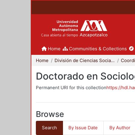
Home
Communities & Collections
Home
División de Ciencias Sociales y Humanidades
Doctorado en Sociolo
Permanent URI for this collection
https://hdl.h
Browse
Search
By Issue Date
By Author