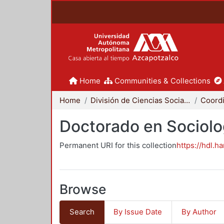
Home
Communities & Collections
Home
División de Ciencias Sociales y Humanidades
Doctorado en Sociolo
Permanent URI for this collection
https://hdl.h
Browse
Search
By Issue Date
By Author