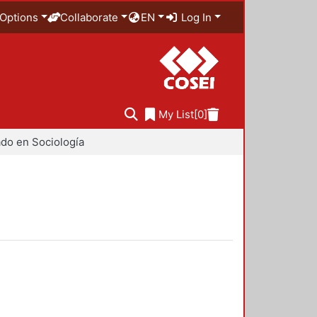
Options
Collaborate
EN
Log In
My List
[0]
do en Sociología