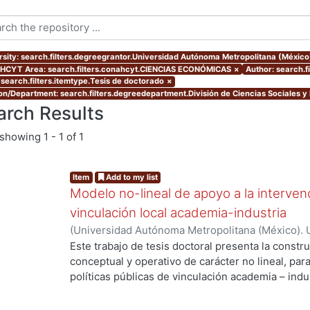
rsity: search.filters.degreegrantor.Universidad Autónoma Metropolitana (Méxic
CYT Area: search.filters.conahcyt.CIENCIAS ECONÓMICAS
×
Author: search.
 search.filters.itemtype.Tesis de doctorado
×
ion/Department: search.filters.degreedepartment.División de Ciencias Sociales 
arch Results
showing
1 - 1 of 1
Item
Add to my list
Modelo no-lineal de apoyo a la intervenc
vinculación local academia-industria
(
Universidad Autónoma Metropolitana (México). 
de Servicios de Información.
,
2014-03-24
)
ALMAN
Este trabajo de tesis doctoral presenta la constr
conceptual y operativo de carácter no lineal, par
ng...
políticas públicas de vinculación academia – indu
industriales metropolitanas rezagadas, de bajo 
Enmarcada dentro del enfoque de Sistemas Compl