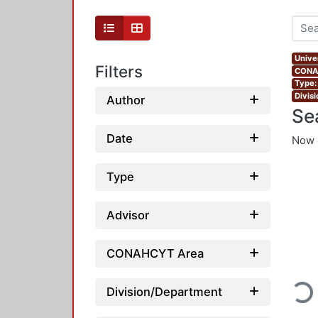
Unive
Filters
CONAH
Type:
Divis
Author
Se
Date
Now 
Type
Advisor
CONAHCYT Area
Loadi
Division/Department