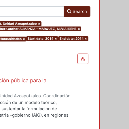
Search
o). Unidad Azcapotzalco
×
filters.author.ALMANZA - MARQUEZ, SILVIA IRENE
×
Start date: 2014
×
End date: 2014
×
y Humanidades
×
ión pública para la
Unidad Azcapotzalco. Coordinación
ZA - MARQUEZ, SILVIA IRENE
ucción de un modelo teórico,
a sustentar la formulación de
stria –gobierno (AIG), en regiones
desempeño innovador (RIMr).
ejos, la conceptualización