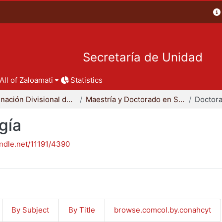
Secretaría de Unidad
All of Zaloamati
Statistics
Coordinación Divisional de Posgrado
Maestría y Doctorado en Sociología
Doctora
gía
andle.net/11191/4390
By Subject
By Title
browse.comcol.by.conahcyt