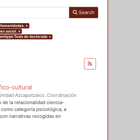
Search
y Humanidades.
×
en social.
×
itemtype.Tesis de doctorado
×
ico-cultural
Unidad Azcapotzalco. Coordinación
a Muñoz, Laura
 de la relacionalidad ciencia-
 como categoría psicológica, a
con narrativas recogidas en
son: 1) cultura y teoría se influyen
lidad; 2) el estudio de la
omo a la búsqueda de prestigio