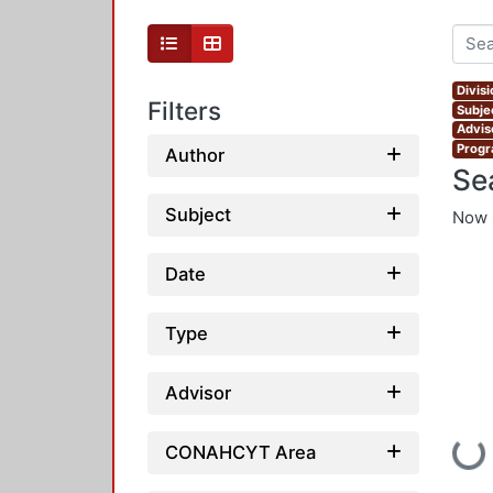
Divis
Filters
Subjec
Advis
Progr
Author
Se
Subject
Now 
Date
Type
Advisor
Loading
CONAHCYT Area