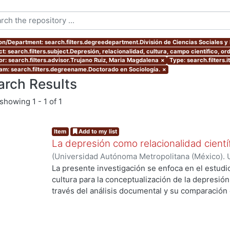
ion/Department: search.filters.degreedepartment.División de Ciencias Sociales 
t: search.filters.subject.Depresión, relacionalidad, cultura, campo científico, ord
or: search.filters.advisor.Trujano Ruiz, Maria Magdalena
×
Type: search.filters.
am: search.filters.degreename.Doctorado en Sociología.
×
arch Results
showing
1 - 1 of 1
Item
Add to my list
La depresión como relacionalidad científ
(
Universidad Autónoma Metropolitana (México). 
de Servicios de Información.
,
2023-09-02
)
Huert
La presente investigación se enfoca en el estudio
cultura para la conceptualización de la depresión
través del análisis documental y su comparación 
entrevistas. Las conclusiones de la investigación 
...
mutuamente para concebir la depresión y la norma
depresión obedece a una demanda social tanto c