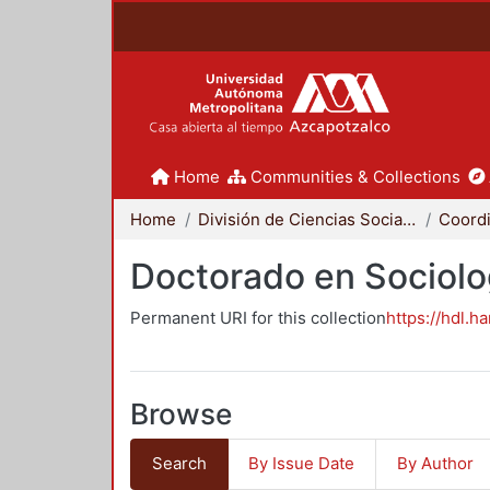
Home
Communities & Collections
Home
División de Ciencias Sociales y Humanidades
Doctorado en Sociolo
Permanent URI for this collection
https://hdl.h
Browse
Search
By Issue Date
By Author