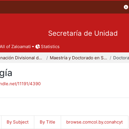
Secretaría de Unidad
All of Zaloamati
Statistics
Coordinación Divisional de Posgrado
Maestría y Doctorado en Sociología
Doctora
gía
andle.net/11191/4390
By Subject
By Title
browse.comcol.by.conahcyt