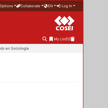
Options
Collaborate
EN
Log In
My List
[0]
do en Sociología