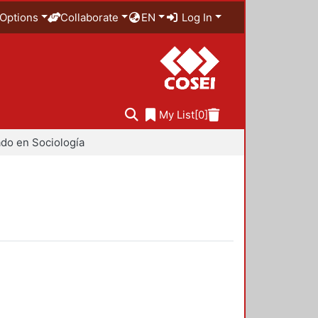
Options
Collaborate
EN
Log In
My List
[0]
do en Sociología