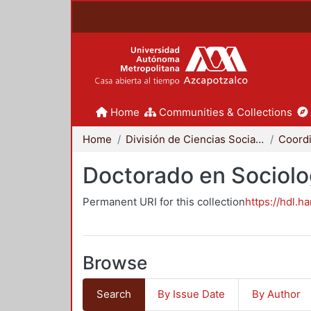
Home
Communities & Collections
Home
División de Ciencias Sociales y Humanidades
Doctorado en Sociolo
Permanent URI for this collection
https://hdl.h
Browse
Search
By Issue Date
By Author