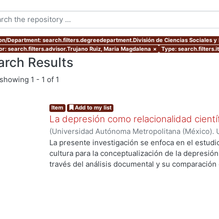
ion/Department: search.filters.degreedepartment.División de Ciencias Sociales 
or: search.filters.advisor.Trujano Ruiz, Maria Magdalena
×
Type: search.filters.
arch Results
showing
1 - 1 of 1
Item
Add to my list
La depresión como relacionalidad científ
(
Universidad Autónoma Metropolitana (México). 
de Servicios de Información.
,
2023-09-02
)
Huert
La presente investigación se enfoca en el estudio
cultura para la conceptualización de la depresión
través del análisis documental y su comparación 
entrevistas. Las conclusiones de la investigación 
mutuamente para concebir la depresión y la norma
depresión obedece a una demanda social tanto c
dentro del campo científico, mientras la interven
social; 3) que la heteronomía del campo psi se v