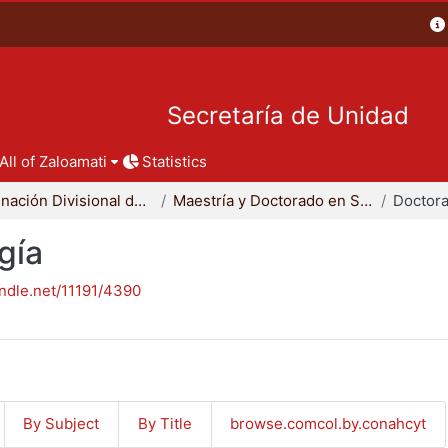
Secretaría de Unidad
All of Zaloamati
Statistics
Coordinación Divisional de Posgrado
Maestría y Doctorado en Sociología
Doctora
gía
andle.net/11191/4390
By Subject
By Title
browse.comcol.by.conahcyt