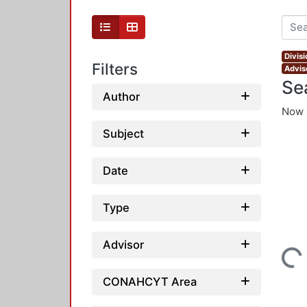
Divis
Filters
Advis
Se
Author
Now 
Subject
Date
Type
Advisor
Loading...
CONAHCYT Area