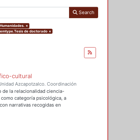
Search
y Humanidades.
×
itemtype.Tesis de doctorado
×
ico-cultural
Unidad Azcapotzalco. Coordinación
a Muñoz, Laura
 de la relacionalidad ciencia-
 como categoría psicológica, a
con narrativas recogidas en
son: 1) cultura y teoría se influyen
lidad; 2) el estudio de la
omo a la búsqueda de prestigio
ción clínica satisface una demanda
incula con intereses no sólo