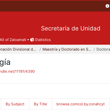
Secretaría de Unidad
All of Zaloamati
Statistics
Coordinación Divisional de Posgrado
Maestría y Doctorado en Sociología
Doctora
gía
andle.net/11191/4390
By Subject
By Title
browse.comcol.by.conahcyt