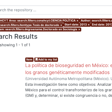
CYT Area: search.filters.conahcyt.CIENCIA POLÍTICA
×
Author: search.filter
Start date: 2013
×
End date: 201
 search.filters.itemtype.Tesis de doctorado
×
am: search.filters.degreename.Doctorado en Sociología
×
arch Results
showing
1 - 1 of 1
Item
Add to my list
La política de bioseguridad en México: e
los granos genéticamente modificados
(
Universidad Autónoma Metropolitana (México). 
de Servicios de Información.
,
2013-10-30
)
AVILA
Esta investigación tiene como objetivos: Analizar
México para el control transfronterizo de los g
(GM) y, determinar, si existe congruencia o no, 
protección y, control; de si éstos previenen, evi
adversos a la sociedad mexicana, su economía y
examinar las percepciones y sentidos que los act