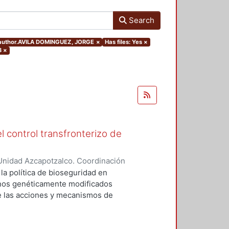
Search
s.author.AVILA DOMINGUEZ, JORGE
×
Has files: Yes
×
3
×
l control transfronterizo de
Unidad Azcapotzalco. Coordinación
 DOMINGUEZ, JORGE
 la política de bioseguridad en
ranos genéticamente modificados
de las acciones y mecanismos de
tan o minimizan los riesgos
 el medio ambiente. Asimismo,
ores sociales involucrados del