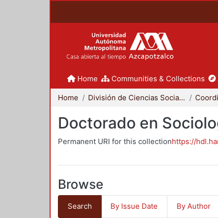
Home
Communities & Collections
Home
División de Ciencias Sociales y Humanidades
Doctorado en Sociolo
Permanent URI for this collection
https://hdl.h
Browse
Search
By Issue Date
By Author