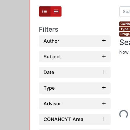
CONAH
Filters
Type:
Progr
Se
Author
Now 
Subject
Date
Type
Loading...
Advisor
CONAHCYT Area