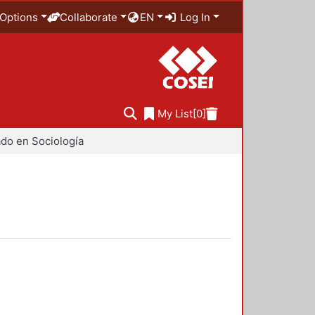
Options
Collaborate
EN
Log In
My List
[0]
do en Sociología