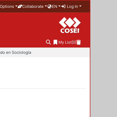
Options
Collaborate
EN
Log In
My List
[0]
do en Sociología