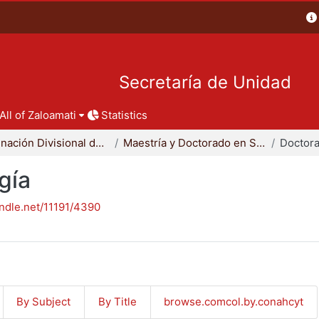
Secretaría de Unidad
All of Zaloamati
Statistics
Coordinación Divisional de Posgrado
Maestría y Doctorado en Sociología
Doctora
gía
andle.net/11191/4390
By Subject
By Title
browse.comcol.by.conahcyt