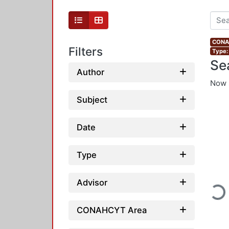
CONAH
Filters
Type:
Se
Author
Now 
Subject
Date
Type
Loadi
Advisor
CONAHCYT Area