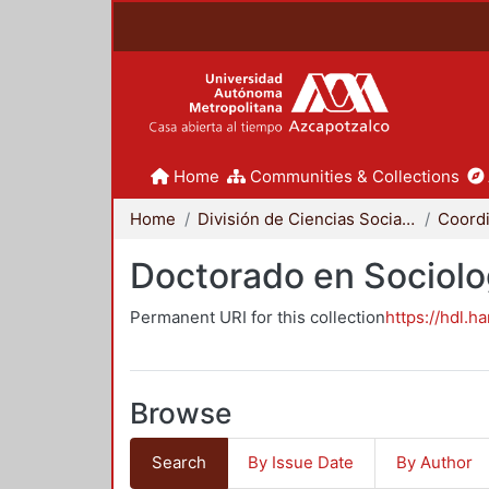
Home
Communities & Collections
Home
División de Ciencias Sociales y Humanidades
Doctorado en Sociolo
Permanent URI for this collection
https://hdl.h
Browse
Search
By Issue Date
By Author