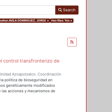
Search
s.author.AVILA DOMINGUEZ, JORGE
×
Has files: Yes
×
l control transfronterizo de
Unidad Azcapotzalco. Coordinación
 DOMINGUEZ, JORGE
 la política de bioseguridad en
ranos genéticamente modificados
de las acciones y mecanismos de
tan o minimizan los riesgos
 el medio ambiente. Asimismo,
ores sociales involucrados del