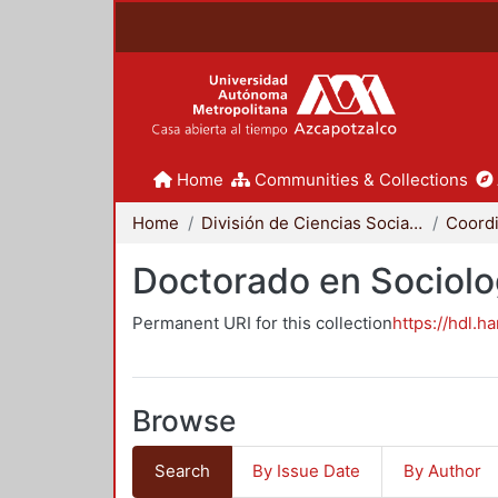
Home
Communities & Collections
Home
División de Ciencias Sociales y Humanidades
Doctorado en Sociolo
Permanent URI for this collection
https://hdl.h
Browse
Search
By Issue Date
By Author