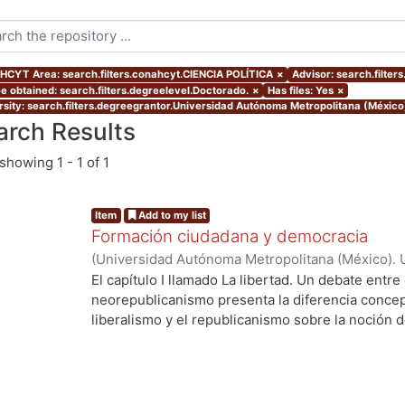
CYT Area: search.filters.conahcyt.CIENCIA POLÍTICA
×
Advisor: search.filte
e obtained: search.filters.degreelevel.Doctorado.
×
Has files: Yes
×
rsity: search.filters.degreegrantor.Universidad Autónoma Metropolitana (México
arch Results
showing
1 - 1 of 1
Item
Add to my list
Formación ciudadana y democracia
(
Universidad Autónoma Metropolitana (México). 
de Servicios de Información.
,
2021-10-15
)
Franco
El capítulo I llamado La libertad. Un debate entre 
neorepublicanismo presenta la diferencia concept
liberalismo y el republicanismo sobre la noción d
de aportaciones de ambas corrientes de pensamie
señalar cuál es la tarea de un ciudadano desde el
II —Dos modos de democracia representativa y la c
— señala las distintas formas en que el liberali