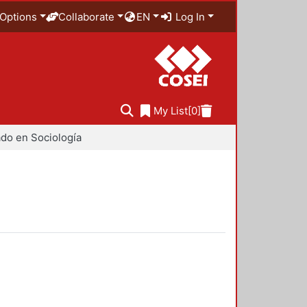
Options
Collaborate
EN
Log In
My List
[0]
do en Sociología