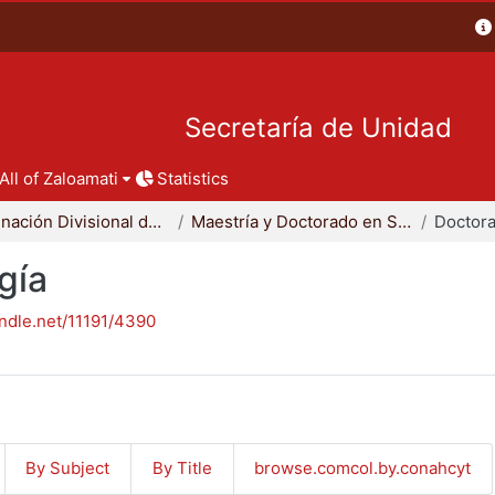
Secretaría de Unidad
All of Zaloamati
Statistics
Coordinación Divisional de Posgrado
Maestría y Doctorado en Sociología
Doctora
gía
andle.net/11191/4390
By Subject
By Title
browse.comcol.by.conahcyt