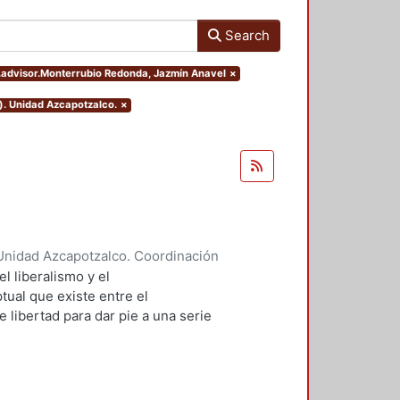
Search
rs.advisor.Monterrubio Redonda, Jazmín Anavel
×
). Unidad Azcapotzalco.
×
Unidad Azcapotzalco. Coordinación
 Luna, Yossadara
el liberalismo y el
ual que existe entre el
e libertad para dar pie a una serie
nto político y, sobre todo, para
 enfoque de cada una. El capítulo
risis de la participación política
smo y el neorepublicanismo