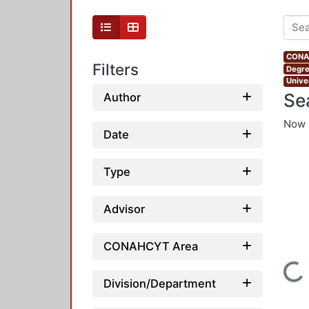
CONAH
Filters
Degre
Unive
Se
Author
Now 
Date
Type
Advisor
CONAHCYT Area
Loading...
Division/Department