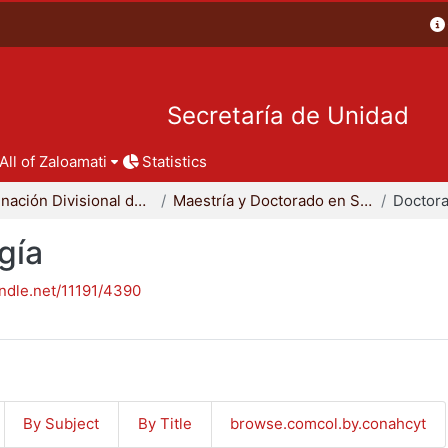
Secretaría de Unidad
All of Zaloamati
Statistics
Coordinación Divisional de Posgrado
Maestría y Doctorado en Sociología
Doctora
gía
andle.net/11191/4390
By Subject
By Title
browse.comcol.by.conahcyt