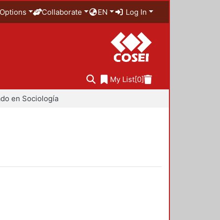
Options
Collaborate
EN
Log In
My List
[0]
do en Sociología