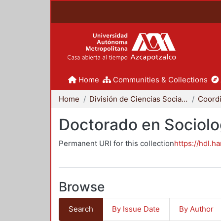
Home
Communities & Collections
Home
División de Ciencias Sociales y Humanidades
Doctorado en Sociolo
Permanent URI for this collection
https://hdl.h
Browse
Search
By Issue Date
By Author