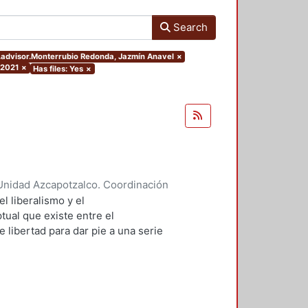
Search
rs.advisor.Monterrubio Redonda, Jazmín Anavel
×
 2021
×
Has files: Yes
×
Unidad Azcapotzalco. Coordinación
 Luna, Yossadara
el liberalismo y el
ual que existe entre el
e libertad para dar pie a una serie
nto político y, sobre todo, para
 enfoque de cada una. El capítulo
risis de la participación política
smo y el neorepublicanismo
rmite, a su vez, mostrar los