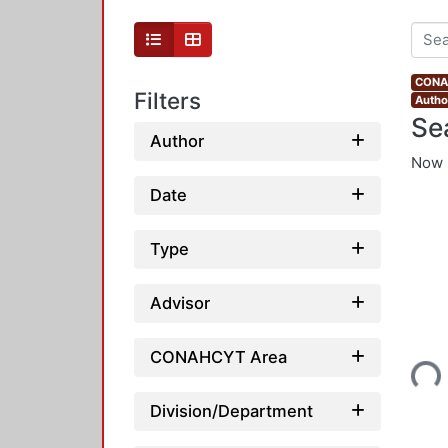
CONAH
Filters
Autho
Se
Author
Now 
Date
Type
Advisor
Loading...
CONAHCYT Area
Division/Department