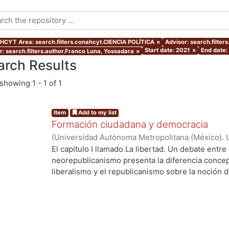
CYT Area: search.filters.conahcyt.CIENCIA POLÍTICA
×
Advisor: search.filte
Start date: 2021
×
End date:
r: search.filters.author.Franco Luna, Yossadara
×
arch Results
showing
1 - 1 of 1
Item
Add to my list
Formación ciudadana y democracia
(
Universidad Autónoma Metropolitana (México). 
de Servicios de Información.
,
2021-10-15
)
Franco
El capítulo I llamado La libertad. Un debate entre 
neorepublicanismo presenta la diferencia concept
liberalismo y el republicanismo sobre la noción d
de aportaciones de ambas corrientes de pensamie
señalar cuál es la tarea de un ciudadano desde el
II —Dos modos de democracia representativa y la c
— señala las distintas formas en que el liberali
adoptaron a la democracia representativa. Ello pe