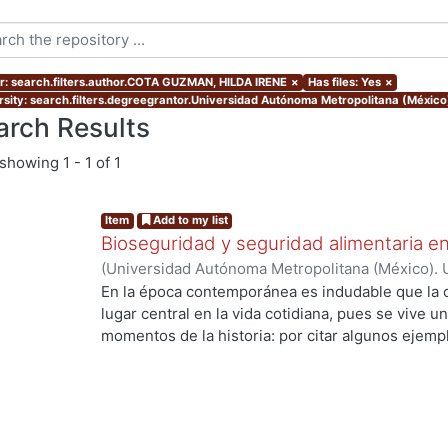
r: search.filters.author.COTA GUZMAN, HILDA IRENE
×
Has files: Yes
×
rsity: search.filters.degreegrantor.Universidad Autónoma Metropolitana (Méxic
arch Results
showing
1 - 1 of 1
Item
Add to my list
Bioseguridad y seguridad alimentaria en
(
Universidad Autónoma Metropolitana (México). 
de Servicios de Información.
,
2010-11-12
)
COTA 
En la época contemporánea es indudable que la c
lugar central en la vida cotidiana, pues se vive u
momentos de la historia: por citar algunos ejempl
ingeniería genética y la biología molecular que h
los recursos genéticos, la creación de la vida en 
especies. Los desarrollos científico tecnológico
de la sociedad, ya que están inmersos en un con
son de muy diversa índole; en ese sentido en esta