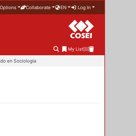
Options
Collaborate
EN
Log In
My List
[0]
do en Sociología