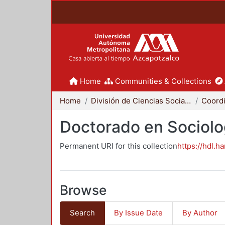
Home
Communities & Collections
Home
División de Ciencias Sociales y Humanidades
Doctorado en Sociolo
Permanent URI for this collection
https://hdl.h
Browse
Search
By Issue Date
By Author