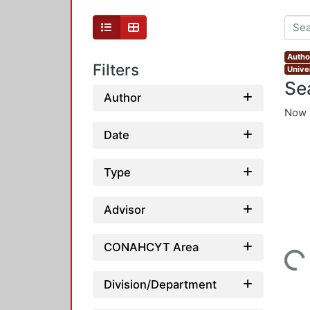
Autho
Filters
Unive
Se
Author
Now 
Date
Type
Advisor
CONAHCYT Area
Loading...
Division/Department