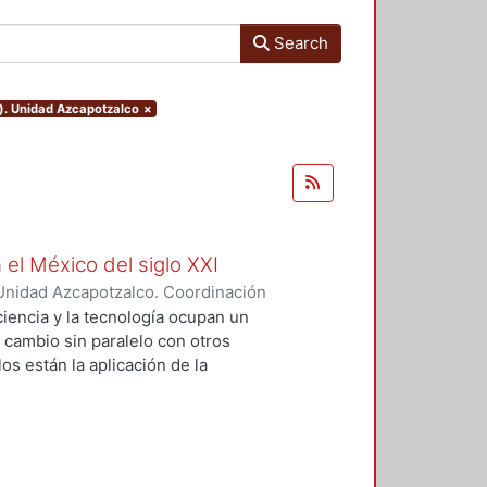
Search
o). Unidad Azcapotzalco
×
 el México del siglo XXI
Unidad Azcapotzalco. Coordinación
GUZMAN, HILDA IRENE
iencia y la tecnología ocupan un
n cambio sin paralelo con otros
os están la aplicación de la
an llevado a un uso tecnológico de
laboratorio y la modificación de
s no son autónomos del desarrollo
texto social cuya consecuencias
 tesis se particularizó sobre el