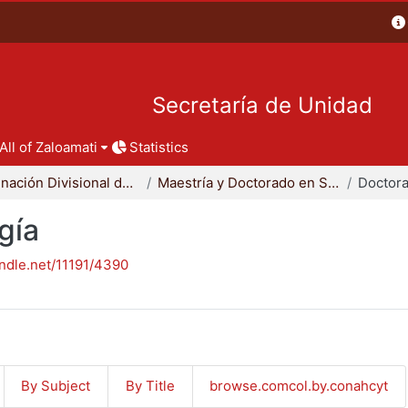
Secretaría de Unidad
All of Zaloamati
Statistics
Coordinación Divisional de Posgrado
Maestría y Doctorado en Sociología
Doctora
gía
andle.net/11191/4390
By Subject
By Title
browse.comcol.by.conahcyt