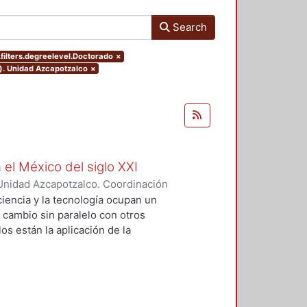
Search
filters.degreelevel.Doctorado
×
o). Unidad Azcapotzalco
×
 el México del siglo XXI
Unidad Azcapotzalco. Coordinación
GUZMAN, HILDA IRENE
iencia y la tecnología ocupan un
n cambio sin paralelo con otros
os están la aplicación de la
an llevado a un uso tecnológico de
laboratorio y la modificación de
s no son autónomos del desarrollo
texto social cuya consecuencias
 tesis se particularizó sobre el