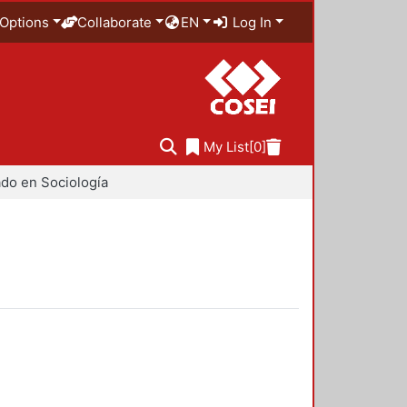
Options
Collaborate
EN
Log In
My List
[0]
do en Sociología