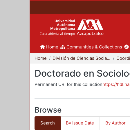
Home
Communities & Collections
Home
División de Ciencias Sociales y Humanidades
Doctorado en Sociolo
Permanent URI for this collection
https://hdl.h
Browse
Search
By Issue Date
By Author