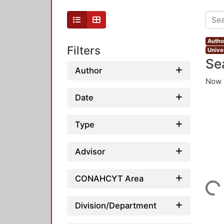
Autho
Filters
Unive
Se
Author
Now 
Date
Type
Advisor
CONAHCYT Area
Loading...
Division/Department