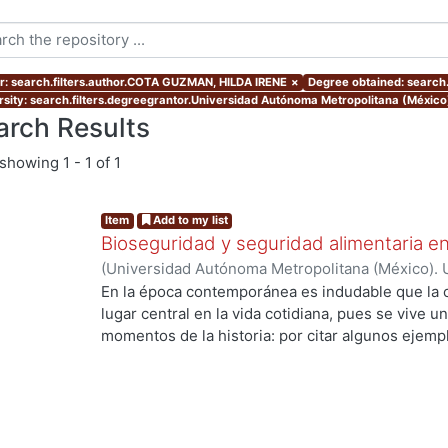
r: search.filters.author.COTA GUZMAN, HILDA IRENE
×
Degree obtained: search.
rsity: search.filters.degreegrantor.Universidad Autónoma Metropolitana (Méxic
arch Results
showing
1 - 1 of 1
Item
Add to my list
Bioseguridad y seguridad alimentaria en
(
Universidad Autónoma Metropolitana (México). 
de Servicios de Información.
,
2010-11-12
)
COTA 
En la época contemporánea es indudable que la c
lugar central en la vida cotidiana, pues se vive u
momentos de la historia: por citar algunos ejempl
ingeniería genética y la biología molecular que h
los recursos genéticos, la creación de la vida en 
especies. Los desarrollos científico tecnológico
de la sociedad, ya que están inmersos en un con
son de muy diversa índole; en ese sentido en esta