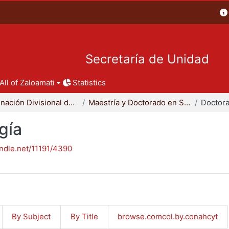
Secretaría de Unidad
All of Zaloamati
Statistics
Coordinación Divisional de Posgrado
Maestría y Doctorado en Sociología
Doctora
gía
andle.net/11191/4390
By Subject
By Title
browse.comcol.by.conahcyt