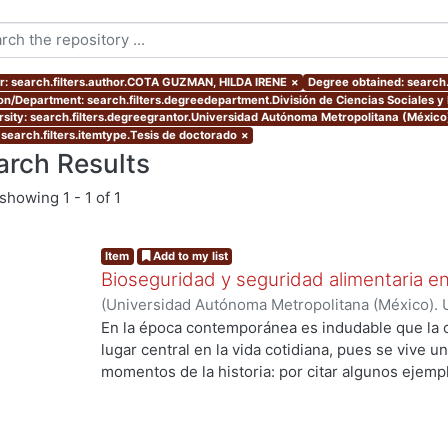
r: search.filters.author.COTA GUZMAN, HILDA IRENE
×
Degree obtained: search.
ion/Department: search.filters.degreedepartment.División de Ciencias Sociales 
rsity: search.filters.degreegrantor.Universidad Autónoma Metropolitana (Méxic
 search.filters.itemtype.Tesis de doctorado
×
arch Results
showing
1 - 1 of 1
Item
Add to my list
Bioseguridad y seguridad alimentaria en
(
Universidad Autónoma Metropolitana (México). 
de Servicios de Información.
,
2010-11-12
)
COTA 
En la época contemporánea es indudable que la c
lugar central en la vida cotidiana, pues se vive u
momentos de la historia: por citar algunos ejempl
ingeniería genética y la biología molecular que h
los recursos genéticos, la creación de la vida en 
especies. Los desarrollos científico tecnológico