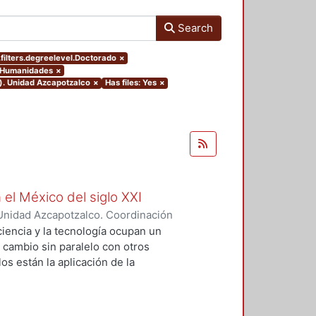
Search
filters.degreelevel.Doctorado
×
y Humanidades
×
o). Unidad Azcapotzalco
×
Has files: Yes
×
 el México del siglo XXI
Unidad Azcapotzalco. Coordinación
GUZMAN, HILDA IRENE
iencia y la tecnología ocupan un
n cambio sin paralelo con otros
os están la aplicación de la
an llevado a un uso tecnológico de
laboratorio y la modificación de
s no son autónomos del desarrollo