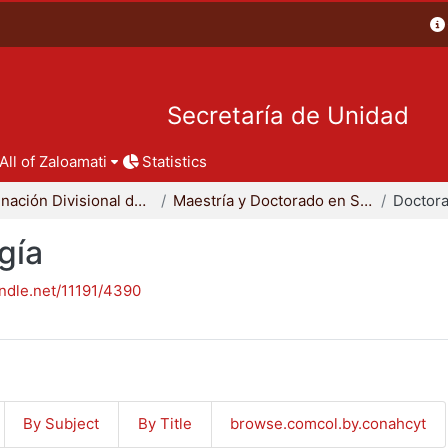
Secretaría de Unidad
All of Zaloamati
Statistics
Coordinación Divisional de Posgrado
Maestría y Doctorado en Sociología
Doctora
gía
andle.net/11191/4390
By Subject
By Title
browse.comcol.by.conahcyt