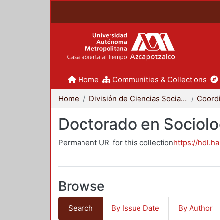
Home
Communities & Collections
Home
División de Ciencias Sociales y Humanidades
Doctorado en Sociolo
Permanent URI for this collection
https://hdl.h
Browse
Search
By Issue Date
By Author