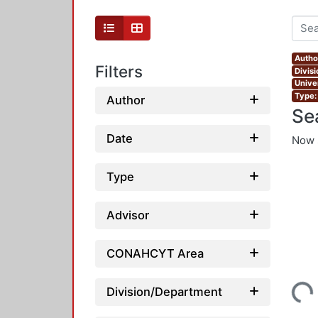
Autho
Filters
Divis
Unive
Type:
Author
Se
Date
Now 
Type
Advisor
CONAHCYT Area
Loading...
Division/Department