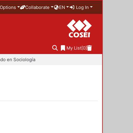
Options
Collaborate
EN
Log In
My List
[0]
do en Sociología