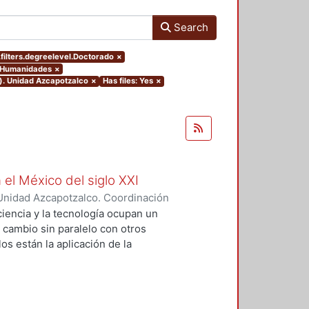
Search
filters.degreelevel.Doctorado
×
y Humanidades
×
o). Unidad Azcapotzalco
×
Has files: Yes
×
 el México del siglo XXI
Unidad Azcapotzalco. Coordinación
GUZMAN, HILDA IRENE
iencia y la tecnología ocupan un
n cambio sin paralelo con otros
os están la aplicación de la
an llevado a un uso tecnológico de
laboratorio y la modificación de
s no son autónomos del desarrollo
texto social cuya consecuencias