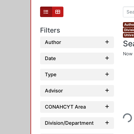
Autho
Filters
Divis
Unive
Se
Author
Now 
Date
Type
Advisor
Loading...
CONAHCYT Area
Division/Department