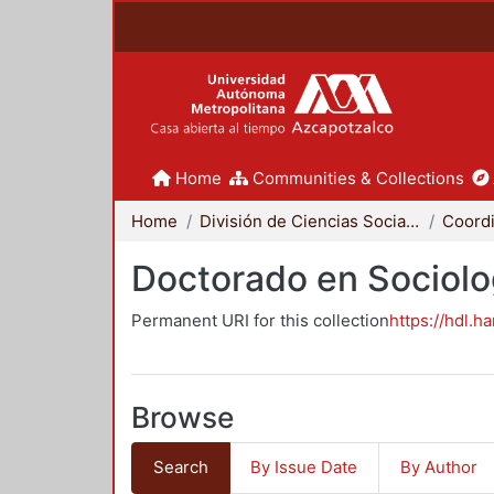
Home
Communities & Collections
Home
División de Ciencias Sociales y Humanidades
Doctorado en Sociolo
Permanent URI for this collection
https://hdl.h
Browse
Search
By Issue Date
By Author