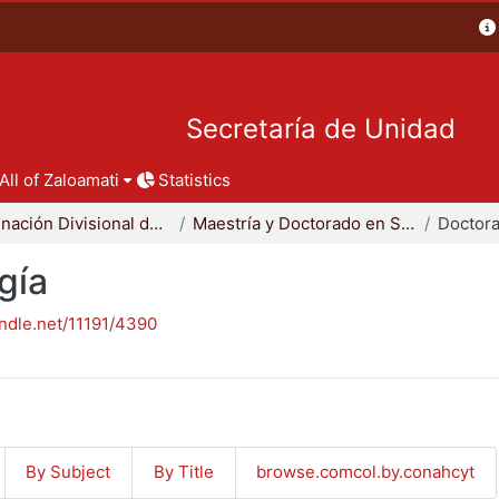
Secretaría de Unidad
All of Zaloamati
Statistics
Coordinación Divisional de Posgrado
Maestría y Doctorado en Sociología
Doctora
gía
andle.net/11191/4390
By Subject
By Title
browse.comcol.by.conahcyt