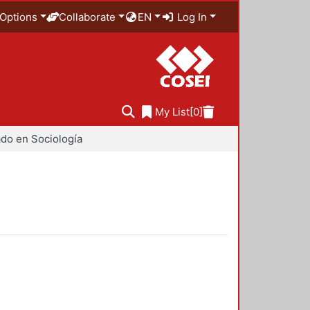
Options
Collaborate
EN
Log In
My List
[0]
do en Sociología