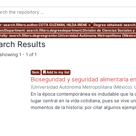
r: search.filters.author.COTA GUZMAN, HILDA IRENE
×
Degree obtained: search.
ion/Department: search.filters.degreedepartment.División de Ciencias Sociales 
rsity: search.filters.degreegrantor.Universidad Autónoma Metropolitana (Méxic
arch Results
showing
1 - 1 of 1
Item
Add to my list
Bioseguridad y seguridad alimentaria en
(
Universidad Autónoma Metropolitana (México). 
de Servicios de Información.
,
2010-11-12
)
COTA 
En la época contemporánea es indudable que la c
lugar central en la vida cotidiana, pues se vive u
momentos de la historia: por citar algunos ejempl
ingeniería genética y la biología molecular que h
los recursos genéticos, la creación de la vida en 
especies. Los desarrollos científico tecnológico
de la sociedad, ya que están inmersos en un con