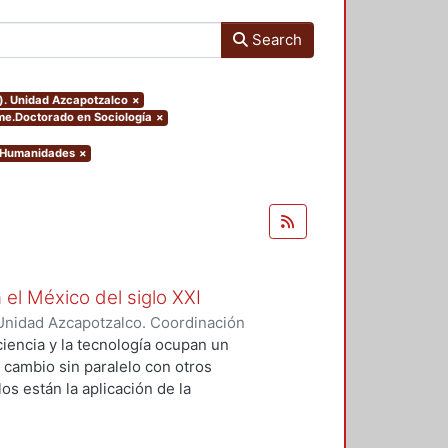
Search
o). Unidad Azcapotzalco
×
me.Doctorado en Sociología
×
y Humanidades
×
 el México del siglo XXI
Unidad Azcapotzalco. Coordinación
GUZMAN, HILDA IRENE
iencia y la tecnología ocupan un
n cambio sin paralelo con otros
os están la aplicación de la
an llevado a un uso tecnológico de
laboratorio y la modificación de