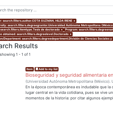
r: search.filters.author.COTA GUZMAN, HILDA IRENE
×
rsity: search.filters.degreegrantor.Universidad Autónoma Metropolitana (Méxic
 search.filters.itemtype.Tesis de doctorado
×
Program: search.filters.degreena
e obtained: search.filters.degreelevel.Doctorado
×
ion/Department: search.filters.degreedepartment.División de Ciencias Sociales 
arch Results
showing
1 - 1 of 1
Item
Add to my list
Bioseguridad y seguridad alimentaria en
(
Universidad Autónoma Metropolitana (México). 
de Servicios de Información.
,
2010-11-12
)
COTA 
En la época contemporánea es indudable que la c
lugar central en la vida cotidiana, pues se vive u
momentos de la historia: por citar algunos ejempl
ingeniería genética y la biología molecular que h
los recursos genéticos, la creación de la vida en 