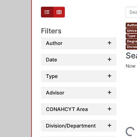
Autho
Filters
Unive
Type:
Degre
Author
Divis
Se
Date
Now 
Type
Advisor
CONAHCYT Area
Division/Department
Loading...