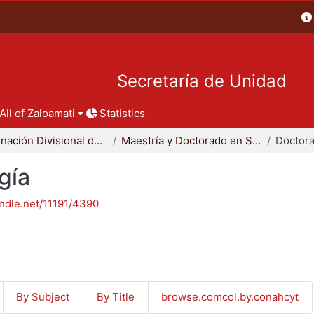
Secretaría de Unidad
All of Zaloamati
Statistics
Coordinación Divisional de Posgrado
Maestría y Doctorado en Sociología
Doctora
gía
andle.net/11191/4390
By Subject
By Title
browse.comcol.by.conahcyt