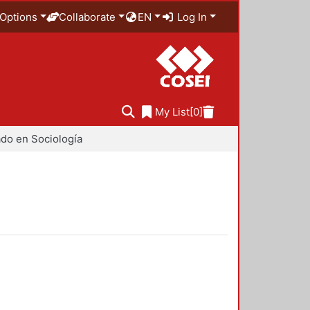
Options
Collaborate
EN
Log In
My List
[0]
do en Sociología