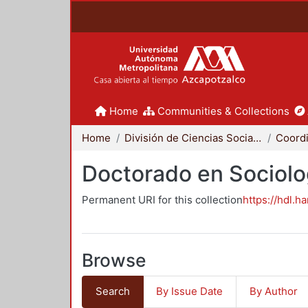
Home
Communities & Collections
Home
División de Ciencias Sociales y Humanidades
Doctorado en Sociolo
Permanent URI for this collection
https://hdl.h
Browse
Search
By Issue Date
By Author