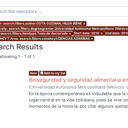
r: search.filters.author.COTA GUZMAN, HILDA IRENE
×
rsity: search.filters.degreegrantor.Universidad Autónoma Metropolitana (Méxic
Start date: 2010
×
End date: 201
 search.filters.itemtype.Tesis de doctorado
×
CYT Area: search.filters.conahcyt.CIENCIAS AGRARIAS
×
arch Results
showing
1 - 1 of 1
Item
Add to my list
Bioseguridad y seguridad alimentaria en
(
Universidad Autónoma Metropolitana (México). 
de Servicios de Información.
,
2010-11-12
)
COTA 
En la época contemporánea es indudable que la c
lugar central en la vida cotidiana, pues se vive u
momentos de la historia: por citar algunos ejempl
ingeniería genética y la biología molecular que h
los recursos genéticos, la creación de la vida en 
especies. Los desarrollos científico tecnológico