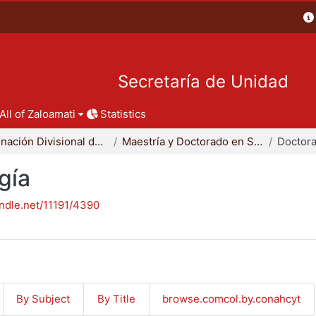
Secretaría de Unidad
All of Zaloamati
Statistics
Coordinación Divisional de Posgrado
Maestría y Doctorado en Sociología
Doctora
gía
andle.net/11191/4390
By Subject
By Title
browse.comcol.by.conahcyt