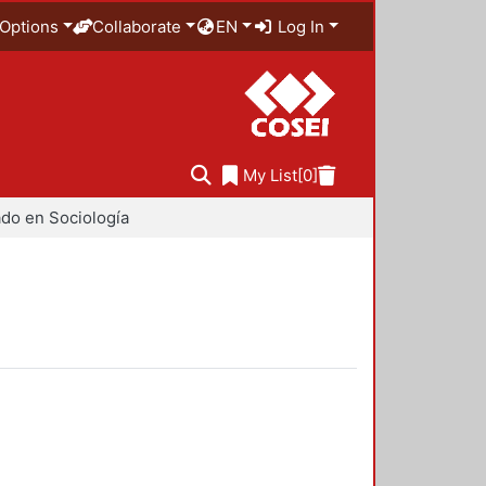
Options
Collaborate
EN
Log In
My List
[0]
do en Sociología