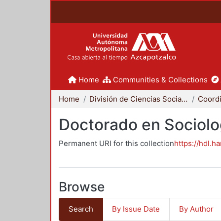
Home
Communities & Collections
Home
División de Ciencias Sociales y Humanidades
Doctorado en Sociolo
Permanent URI for this collection
https://hdl.h
Browse
Search
By Issue Date
By Author