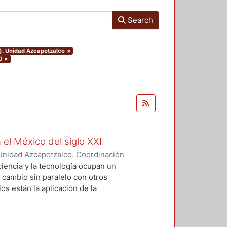
Search
o). Unidad Azcapotzalco
×
0
×
 el México del siglo XXI
Unidad Azcapotzalco. Coordinación
GUZMAN, HILDA IRENE
iencia y la tecnología ocupan un
n cambio sin paralelo con otros
os están la aplicación de la
an llevado a un uso tecnológico de
laboratorio y la modificación de
s no son autónomos del desarrollo