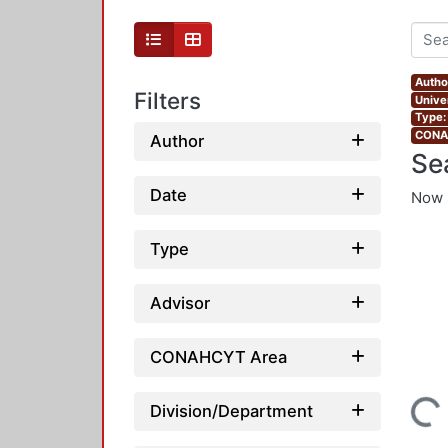
Autho
Filters
Unive
Type:
CONAH
Author
Se
Date
Now 
Type
Advisor
CONAHCYT Area
Division/Department
Loading...