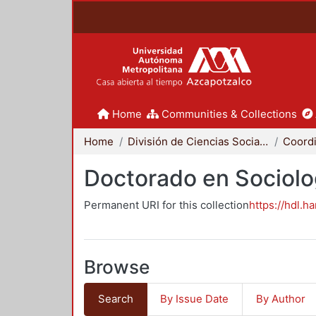
Home
Communities & Collections
Home
División de Ciencias Sociales y Humanidades
Doctorado en Sociolo
Permanent URI for this collection
https://hdl.h
Browse
Search
By Issue Date
By Author