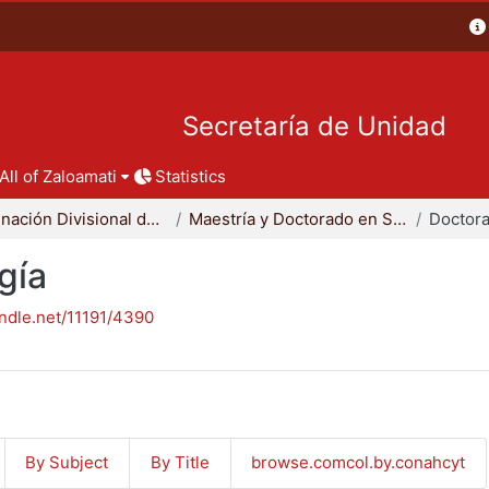
Secretaría de Unidad
All of Zaloamati
Statistics
Coordinación Divisional de Posgrado
Maestría y Doctorado en Sociología
Doctora
gía
andle.net/11191/4390
By Subject
By Title
browse.comcol.by.conahcyt