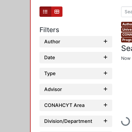
Autho
Filters
Unive
CONAH
Progr
Author
Se
Date
Now 
Type
Advisor
CONAHCYT Area
Loadi
Division/Department