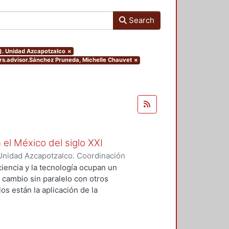
Search
o). Unidad Azcapotzalco
×
ters.advisor.Sánchez Pruneda, Michelle Chauvet
×
 el México del siglo XXI
Unidad Azcapotzalco. Coordinación
GUZMAN, HILDA IRENE
iencia y la tecnología ocupan un
n cambio sin paralelo con otros
os están la aplicación de la
an llevado a un uso tecnológico de
laboratorio y la modificación de
s no son autónomos del desarrollo