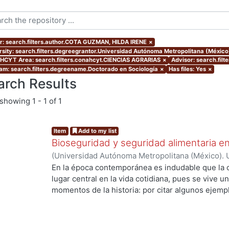
r: search.filters.author.COTA GUZMAN, HILDA IRENE
×
rsity: search.filters.degreegrantor.Universidad Autónoma Metropolitana (Méxic
CYT Area: search.filters.conahcyt.CIENCIAS AGRARIAS
×
Advisor: search.fil
am: search.filters.degreename.Doctorado en Sociología
×
Has files: Yes
×
arch Results
showing
1 - 1 of 1
Item
Add to my list
Bioseguridad y seguridad alimentaria en
(
Universidad Autónoma Metropolitana (México). 
de Servicios de Información.
,
2010-11-12
)
COTA 
En la época contemporánea es indudable que la c
lugar central en la vida cotidiana, pues se vive u
momentos de la historia: por citar algunos ejempl
ingeniería genética y la biología molecular que h
ng...
los recursos genéticos, la creación de la vida en 
especies. Los desarrollos científico tecnológico