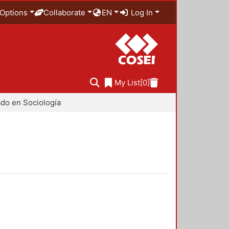
Options
Collaborate
EN
Log In
My List
[0]
do en Sociología