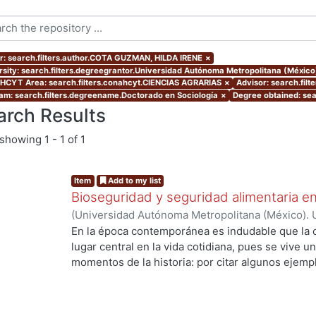
r: search.filters.author.COTA GUZMAN, HILDA IRENE
×
rsity: search.filters.degreegrantor.Universidad Autónoma Metropolitana (Méxic
CYT Area: search.filters.conahcyt.CIENCIAS AGRARIAS
×
Advisor: search.fil
am: search.filters.degreename.Doctorado en Sociología
×
Degree obtained: sea
arch Results
showing
1 - 1 of 1
Item
Add to my list
Bioseguridad y seguridad alimentaria en
(
Universidad Autónoma Metropolitana (México). 
de Servicios de Información.
,
2010-11-12
)
COTA 
En la época contemporánea es indudable que la c
lugar central en la vida cotidiana, pues se vive u
momentos de la historia: por citar algunos ejempl
ingeniería genética y la biología molecular que h
ing...
los recursos genéticos, la creación de la vida en 
especies. Los desarrollos científico tecnológico