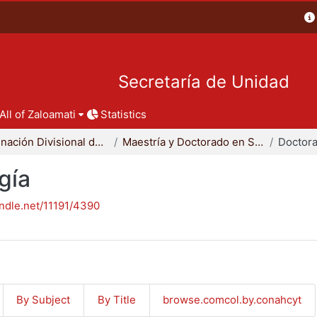
Secretaría de Unidad
All of Zaloamati
Statistics
Coordinación Divisional de Posgrado
Maestría y Doctorado en Sociología
Doctora
gía
andle.net/11191/4390
By Subject
By Title
browse.comcol.by.conahcyt