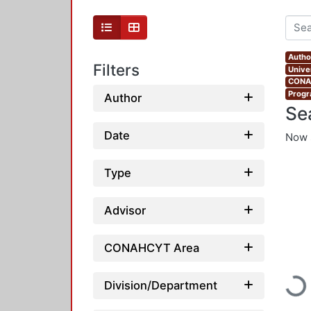
Autho
Filters
Unive
CONAH
Progr
Author
Se
Date
Now 
Type
Advisor
CONAHCYT Area
Load
Division/Department