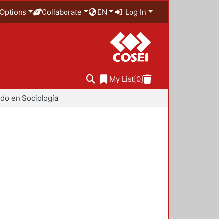
Options
Collaborate
EN
Log In
My List
[0]
do en Sociología