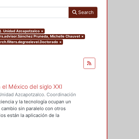
Search
o). Unidad Azcapotzalco
×
ters.advisor.Sánchez Pruneda, Michelle Chauvet
×
rch.filters.degreelevel.Doctorado
×
 el México del siglo XXI
Unidad Azcapotzalco. Coordinación
GUZMAN, HILDA IRENE
iencia y la tecnología ocupan un
n cambio sin paralelo con otros
os están la aplicación de la
an llevado a un uso tecnológico de
laboratorio y la modificación de
s no son autónomos del desarrollo