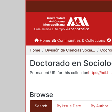
Home
Communities & Collections
Home
División de Ciencias Sociales y Humanidades
Doctorado en Sociolo
Permanent URI for this collection
https://hdl.h
Browse
Search
By Issue Date
By Author