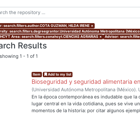
r: search.filters.author.COTA GUZMAN, HILDA IRENE
×
rsity: search.filters.degreegrantor.Universidad Autónoma Metropolitana (Méxic
CYT Area: search.filters.conahcyt.CIENCIAS AGRARIAS
×
Advisor: search.fil
arch Results
showing
1 - 1 of 1
Item
Add to my list
Bioseguridad y seguridad alimentaria en
(
Universidad Autónoma Metropolitana (México). 
de Servicios de Información.
,
2010-11-12
)
COTA 
En la época contemporánea es indudable que la c
lugar central en la vida cotidiana, pues se vive u
momentos de la historia: por citar algunos ejempl
ingeniería genética y la biología molecular que h
ng...
los recursos genéticos, la creación de la vida en 
especies. Los desarrollos científico tecnológico
de la sociedad, ya que están inmersos en un con