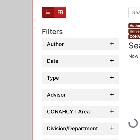
Autho
Filters
Unive
CONAH
Se
Author
Now 
Date
Type
Advisor
CONAHCYT Area
Loadi
Division/Department