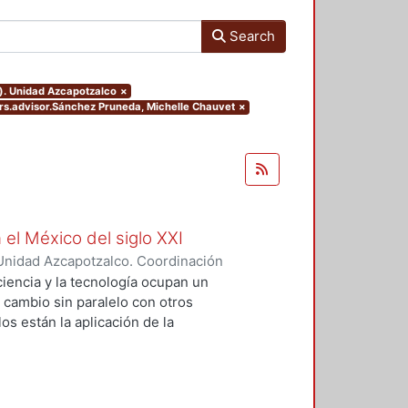
Search
o). Unidad Azcapotzalco
×
ters.advisor.Sánchez Pruneda, Michelle Chauvet
×
 el México del siglo XXI
Unidad Azcapotzalco. Coordinación
GUZMAN, HILDA IRENE
iencia y la tecnología ocupan un
n cambio sin paralelo con otros
os están la aplicación de la
an llevado a un uso tecnológico de
laboratorio y la modificación de
s no son autónomos del desarrollo
texto social cuya consecuencias