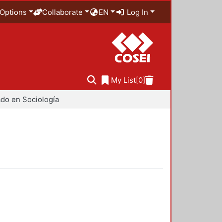
Options
Collaborate
EN
Log In
My List
[0]
do en Sociología