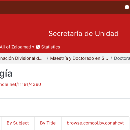
Secretaría de Unidad
All of Zaloamati
Statistics
Coordinación Divisional de Posgrado
Maestría y Doctorado en Sociología
Doctora
gía
andle.net/11191/4390
By Subject
By Title
browse.comcol.by.conahcyt