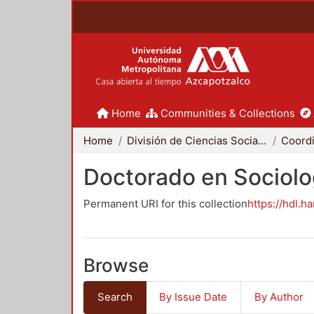
Home
Communities & Collections
Home
División de Ciencias Sociales y Humanidades
Doctorado en Sociolo
Permanent URI for this collection
https://hdl.h
Browse
Search
By Issue Date
By Author