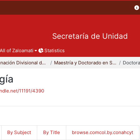
Secretaría de Unidad
All of Zaloamati
Statistics
Coordinación Divisional de Posgrado
Maestría y Doctorado en Sociología
Doctora
gía
andle.net/11191/4390
By Subject
By Title
browse.comcol.by.conahcyt