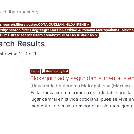
r: search.filters.author.COTA GUZMAN, HILDA IRENE
×
rsity: search.filters.degreegrantor.Universidad Autónoma Metropolitana (Méxic
CYT Area: search.filters.conahcyt.CIENCIAS AGRARIAS
×
arch Results
showing
1 - 1 of 1
Item
Add to my list
Bioseguridad y seguridad alimentaria en
(
Universidad Autónoma Metropolitana (México). 
de Servicios de Información.
,
2010-11-12
)
COTA 
En la época contemporánea es indudable que la c
lugar central en la vida cotidiana, pues se vive u
momentos de la historia: por citar algunos ejempl
ingeniería genética y la biología molecular que h
los recursos genéticos, la creación de la vida en 
especies. Los desarrollos científico tecnológico
de la sociedad, ya que están inmersos en un con