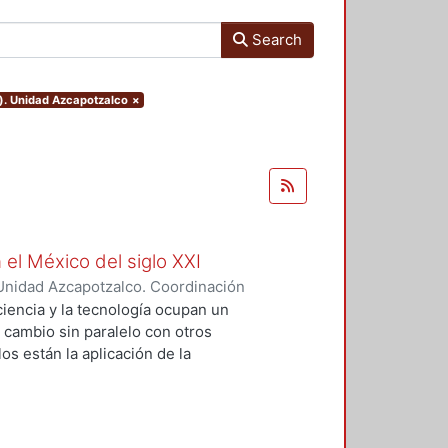
Search
o). Unidad Azcapotzalco
×
 el México del siglo XXI
Unidad Azcapotzalco. Coordinación
GUZMAN, HILDA IRENE
iencia y la tecnología ocupan un
n cambio sin paralelo con otros
os están la aplicación de la
an llevado a un uso tecnológico de
laboratorio y la modificación de
s no son autónomos del desarrollo
texto social cuya consecuencias