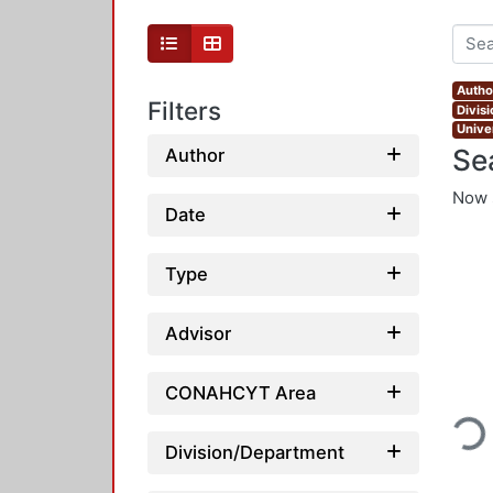
Autho
Filters
Divis
Unive
Se
Author
Now 
Date
Type
Advisor
Loadin
CONAHCYT Area
Division/Department