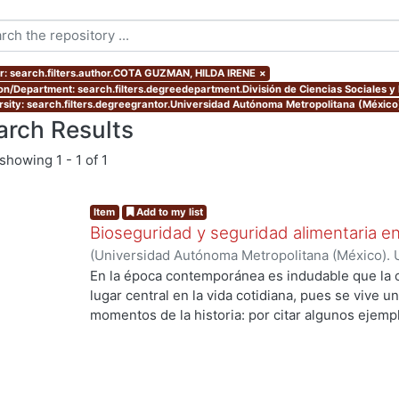
r: search.filters.author.COTA GUZMAN, HILDA IRENE
×
ion/Department: search.filters.degreedepartment.División de Ciencias Sociales 
rsity: search.filters.degreegrantor.Universidad Autónoma Metropolitana (Méxic
arch Results
showing
1 - 1 of 1
Item
Add to my list
Bioseguridad y seguridad alimentaria en
(
Universidad Autónoma Metropolitana (México). 
de Servicios de Información.
,
2010-11-12
)
COTA 
En la época contemporánea es indudable que la c
lugar central en la vida cotidiana, pues se vive u
g...
momentos de la historia: por citar algunos ejempl
ingeniería genética y la biología molecular que h
los recursos genéticos, la creación de la vida en 
especies. Los desarrollos científico tecnológico
de la sociedad, ya que están inmersos en un con