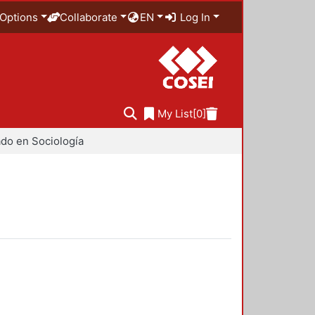
Options
Collaborate
EN
Log In
My List
[0]
do en Sociología