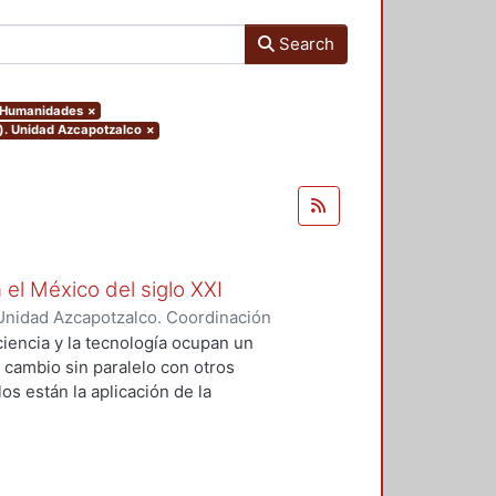
Search
y Humanidades
×
o). Unidad Azcapotzalco
×
 el México del siglo XXI
Unidad Azcapotzalco. Coordinación
GUZMAN, HILDA IRENE
iencia y la tecnología ocupan un
n cambio sin paralelo con otros
os están la aplicación de la
an llevado a un uso tecnológico de
laboratorio y la modificación de
s no son autónomos del desarrollo
texto social cuya consecuencias