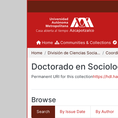
Home
Communities & Collections
Home
División de Ciencias Sociales y Humanidades
Doctorado en Sociolo
Permanent URI for this collection
https://hdl.h
Browse
Search
By Issue Date
By Author