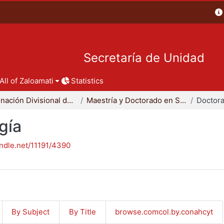
Secretaría de Unidad
All of Zaloamati
Statistics
Coordinación Divisional de Posgrado
Maestría y Doctorado en Sociología
Doctora
gía
andle.net/11191/4390
By Subject
By Title
browse.comcol.by.conahcyt