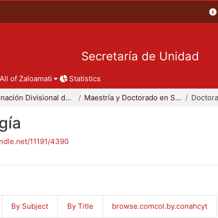
Secretaría de Unidad
All of Zaloamati
Statistics
Coordinación Divisional de Posgrado
Maestría y Doctorado en Sociología
Doctora
gía
andle.net/11191/4390
By Subject
By Title
browse.comcol.by.conahcyt