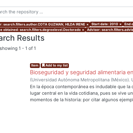
Start date: 2010
×
End 
r: search.filters.author.COTA GUZMAN, HILDA IRENE
×
e obtained: search.filters.degreelevel.Doctorado
×
Advisor: search.filters.adv
arch Results
showing
1 - 1 of 1
Item
Add to my list
Bioseguridad y seguridad alimentaria en
(
Universidad Autónoma Metropolitana (México). 
de Servicios de Información.
,
2010-11-12
)
COTA 
En la época contemporánea es indudable que la c
lugar central en la vida cotidiana, pues se vive u
momentos de la historia: por citar algunos ejempl
ingeniería genética y la biología molecular que h
ng...
los recursos genéticos, la creación de la vida en 
especies. Los desarrollos científico tecnológico
de la sociedad, ya que están inmersos en un con
son de muy diversa índole; en ese sentido en esta