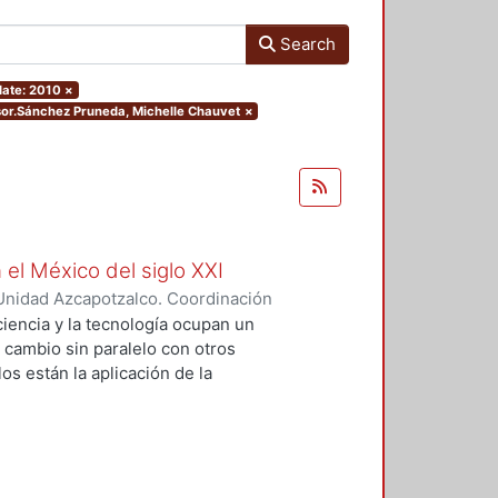
Search
date: 2010
×
isor.Sánchez Pruneda, Michelle Chauvet
×
 el México del siglo XXI
Unidad Azcapotzalco. Coordinación
GUZMAN, HILDA IRENE
iencia y la tecnología ocupan un
n cambio sin paralelo con otros
os están la aplicación de la
an llevado a un uso tecnológico de
laboratorio y la modificación de
s no son autónomos del desarrollo
texto social cuya consecuencias
 tesis se particularizó sobre el