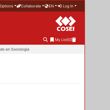
Options
Collaborate
EN
Log In
My List
[0]
do en Sociología