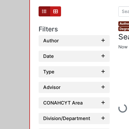
Autho
Filters
Degre
Se
Author
Now 
Date
Type
Advisor
CONAHCYT Area
Loadi
Division/Department