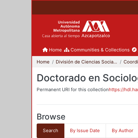
Home
Communities & Collections
Home
División de Ciencias Sociales y Humanidades
Doctorado en Sociolo
Permanent URI for this collection
https://hdl.h
Browse
Search
By Issue Date
By Author