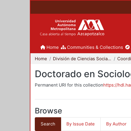
Home
Communities & Collections
Home
División de Ciencias Sociales y Humanidades
Doctorado en Sociolo
Permanent URI for this collection
https://hdl.h
Browse
Search
By Issue Date
By Author