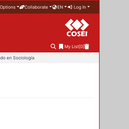
Options
Collaborate
EN
Log In
My List
[0]
do en Sociología