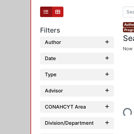
Autho
Filters
Progr
Se
Author
Now 
Date
Type
Advisor
Loading...
CONAHCYT Area
Division/Department