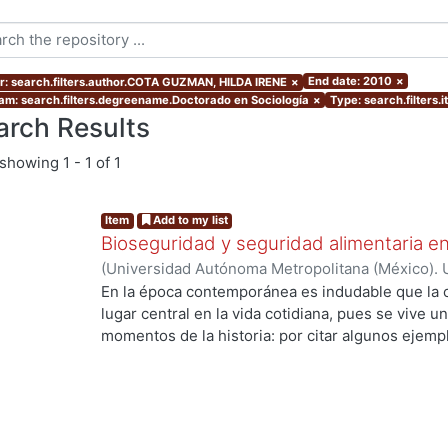
End date: 2010
×
r: search.filters.author.COTA GUZMAN, HILDA IRENE
×
am: search.filters.degreename.Doctorado en Sociología
×
Type: search.filters.
arch Results
showing
1 - 1 of 1
Item
Add to my list
Bioseguridad y seguridad alimentaria en
(
Universidad Autónoma Metropolitana (México). 
de Servicios de Información.
,
2010-11-12
)
COTA 
En la época contemporánea es indudable que la c
lugar central en la vida cotidiana, pues se vive u
momentos de la historia: por citar algunos ejempl
ingeniería genética y la biología molecular que h
los recursos genéticos, la creación de la vida en 
especies. Los desarrollos científico tecnológico
de la sociedad, ya que están inmersos en un con
son de muy diversa índole; en ese sentido en esta