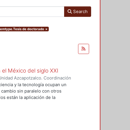
Search
itemtype.Tesis de doctorado
×
 el México del siglo XXI
Unidad Azcapotzalco. Coordinación
GUZMAN, HILDA IRENE
iencia y la tecnología ocupan un
n cambio sin paralelo con otros
os están la aplicación de la
an llevado a un uso tecnológico de
laboratorio y la modificación de
s no son autónomos del desarrollo
texto social cuya consecuencias
 tesis se particularizó sobre el