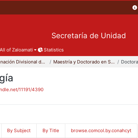
Secretaría de Unidad
All of Zaloamati
Statistics
Coordinación Divisional de Posgrado
Maestría y Doctorado en Sociología
Doctora
gía
andle.net/11191/4390
By Subject
By Title
browse.comcol.by.conahcyt