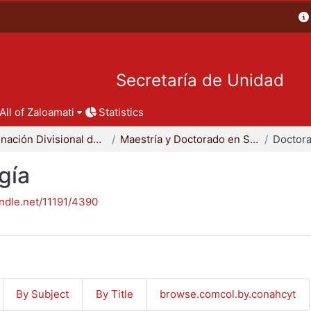
Secretaría de Unidad
All of Zaloamati
Statistics
Coordinación Divisional de Posgrado
Maestría y Doctorado en Sociología
Doctora
gía
andle.net/11191/4390
By Subject
By Title
browse.comcol.by.conahcyt