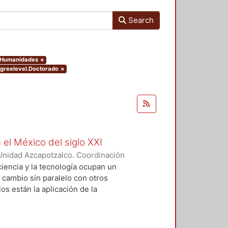
Search
y Humanidades
×
egreelevel.Doctorado
×
 el México del siglo XXI
Unidad Azcapotzalco. Coordinación
GUZMAN, HILDA IRENE
iencia y la tecnología ocupan un
n cambio sin paralelo con otros
os están la aplicación de la
an llevado a un uso tecnológico de
laboratorio y la modificación de
s no son autónomos del desarrollo