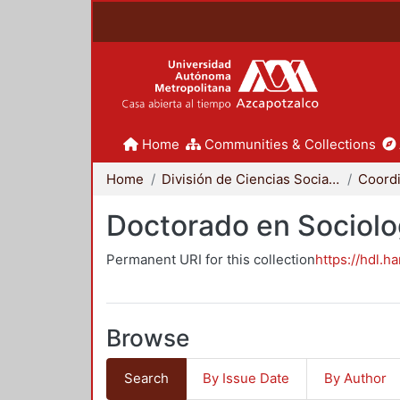
Home
Communities & Collections
Home
División de Ciencias Sociales y Humanidades
Doctorado en Sociolo
Permanent URI for this collection
https://hdl.h
Browse
Search
By Issue Date
By Author