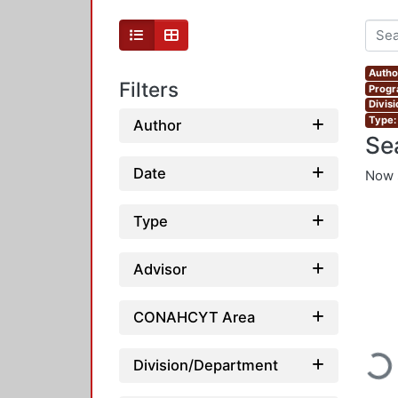
Autho
Filters
Progr
Divis
Type:
Author
Se
Date
Now 
Type
Advisor
CONAHCYT Area
Loadi
Division/Department