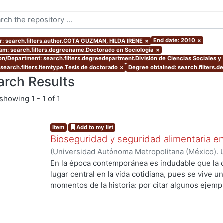
End date: 2010
×
r: search.filters.author.COTA GUZMAN, HILDA IRENE
×
am: search.filters.degreename.Doctorado en Sociología
×
ion/Department: search.filters.degreedepartment.División de Ciencias Sociales 
 search.filters.itemtype.Tesis de doctorado
×
Degree obtained: search.filters.d
arch Results
showing
1 - 1 of 1
Item
Add to my list
Bioseguridad y seguridad alimentaria en
(
Universidad Autónoma Metropolitana (México). 
de Servicios de Información.
,
2010-11-12
)
COTA 
En la época contemporánea es indudable que la c
lugar central en la vida cotidiana, pues se vive u
momentos de la historia: por citar algunos ejempl
ng...
ingeniería genética y la biología molecular que h
los recursos genéticos, la creación de la vida en 
especies. Los desarrollos científico tecnológico