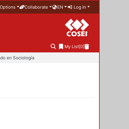
Options
Collaborate
EN
Log In
My List
[0]
do en Sociología