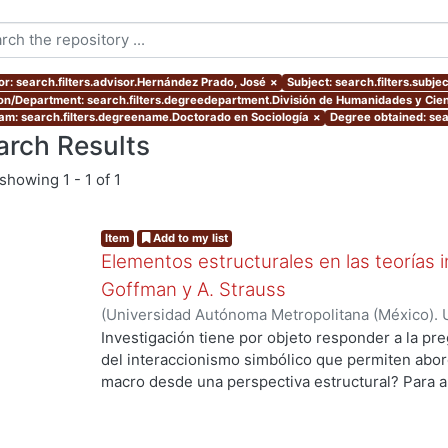
or: search.filters.advisor.Hernández Prado, José
×
Subject: search.filters.subje
ion/Department: search.filters.degreedepartment.División de Humanidades y Cien
am: search.filters.degreename.Doctorado en Sociología
×
Degree obtained: sea
arch Results
showing
1 - 1 of 1
Item
Add to my list
Elementos estructurales en las teorías i
Goffman y A. Strauss
(
Universidad Autónoma Metropolitana (México). 
de Servicios de Información.
,
2012
)
Gaytan Sánch
Investigación tiene por objeto responder a la pr
del interaccionismo simbólico que permiten abord
macro desde una perspectiva estructural? Para a
hipótesis de trabajo que supone que en la socio
de una vertiente de la tradición interaccionista,
elementos estructurales que permiten entender 