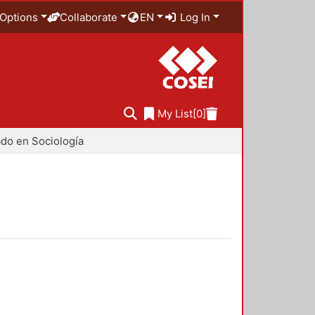
Options
Collaborate
EN
Log In
My List
[0]
do en Sociología