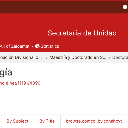
Secretaría de Unidad
All of Zaloamati
Statistics
Coordinación Divisional de Posgrado
Maestría y Doctorado en Sociología
Doctora
gía
andle.net/11191/4390
By Subject
By Title
browse.comcol.by.conahcyt