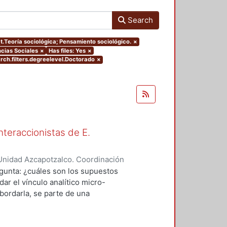
Search
ct.Teoría sociológica; Pensamiento sociológico.
×
cias Sociales
×
Has files: Yes
×
rch.filters.degreelevel.Doctorado
×
nteraccionistas de E.
Unidad Azcapotzalco. Coordinación
ez, Amalia Patricia
egunta: ¿cuáles son los supuestos
ar el vínculo analítico micro-
bordarla, se parte de una
logía de al menos dos herederos
 se encuentran contenidos los
el vínculo micro-macro de dos