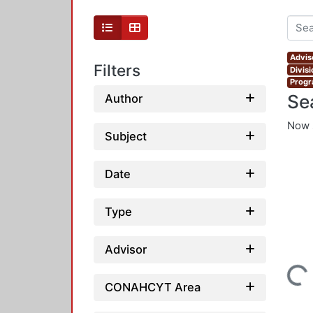
Advis
Filters
Divis
Progr
Se
Author
Now 
Subject
Date
Type
Advisor
Loading...
CONAHCYT Area