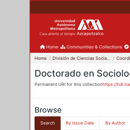
Home
Communities & Collections
Home
División de Ciencias Sociales y Humanidades
Doctorado en Sociolo
Permanent URI for this collection
https://hdl.h
Browse
Search
By Issue Date
By Author