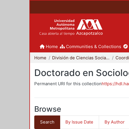
Home
Communities & Collections
Home
División de Ciencias Sociales y Humanidades
Doctorado en Sociolo
Permanent URI for this collection
https://hdl.h
Browse
Search
By Issue Date
By Author