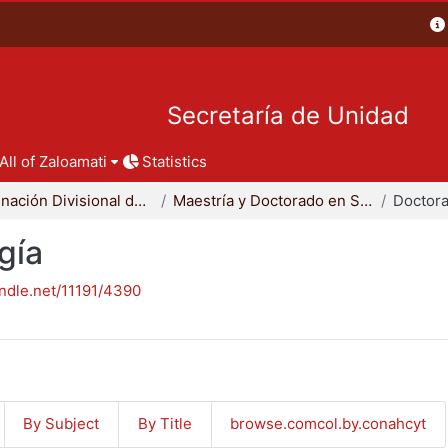
Secretaría de Unidad
All of Zaloamati
Statistics
Coordinación Divisional de Posgrado
Maestría y Doctorado en Sociología
Doctora
gía
andle.net/11191/4390
By Subject
By Title
browse.comcol.by.conahcyt