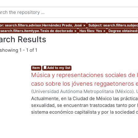
or: search.filters.advisor.Hernández Prado, José
×
Subject: search.filters.subje
 search.filters.itemtype.Tesis de doctorado
×
Has files: Yes
×
Degree obtained:
arch Results
showing
1 - 1 of 1
Item
Add to my list
Música y representaciones sociales de l
caso sobre los jóvenes reggaetoneros en
(
Universidad Autónoma Metropolitana (México). 
de Servicios de Información.
,
2013-10
)
MARTINE
Actualmente, en la Ciudad de México las prácticas
sexualidad, se encuentran trastocadas tanto por 
sistema económico capitalista y por la sociedad 
...
ideologías culturales propias de nuestro país. E
espacios simbólicos de consumo y de práctica de
contenidos sexuales -tanto implícitos como explí