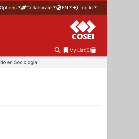
Options
Collaborate
EN
Log In
My List
[0]
do en Sociología