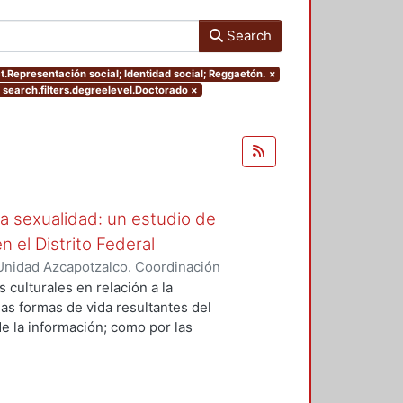
Search
ct.Representación social; Identidad social; Reggaetón.
×
 search.filters.degreelevel.Doctorado
×
a sexualidad: un estudio de
 el Distrito Federal
Unidad Azcapotzalco. Coordinación
Z NORIEGA, DULCE ASELA
 culturales en relación a la
las formas de vida resultantes del
de la información; como por las
xiste un enorme mercado y
 la sexualidad, donde dichos
citos- se encuentran intervenidos