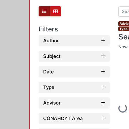
Advis
Filters
Type:
Se
Author
Now 
Subject
Date
Type
Advisor
Loading
CONAHCYT Area