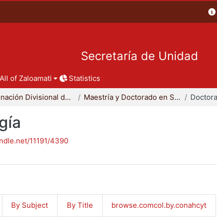
Secretaría de Unidad
All of Zaloamati
Statistics
Coordinación Divisional de Posgrado
Maestría y Doctorado en Sociología
Doctora
gía
andle.net/11191/4390
By Subject
By Title
browse.comcol.by.conahcyt