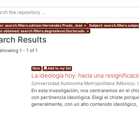
or: search.filters.advisor.Hernández Prado, José
×
Subject: search.filters.subjec
e obtained: search.filters.degreelevel.Doctorado.
×
arch Results
showing
1 - 1 of 1
Item
Add to my list
La ideología hoy: hacia una resignificaci
(
Universidad Autónoma Metropolitana (México). 
de Servicios de Información.
,
2016-12
)
Ramírez 
En esta investigación, nos centraremos en el chi
con pertinencia ideológica. Elegí el chiste porque
generalmente, con un alto contenido ideológico
la proliferación de las redes sociales es más ráp
ng...
aclarar que no me enfoqué en el chiste político,
importancia, sino porque ya existen varios trabaj
ideológica en los “otros chistes”, en los “chiste
evidente y los objetivos del chiste son la gente