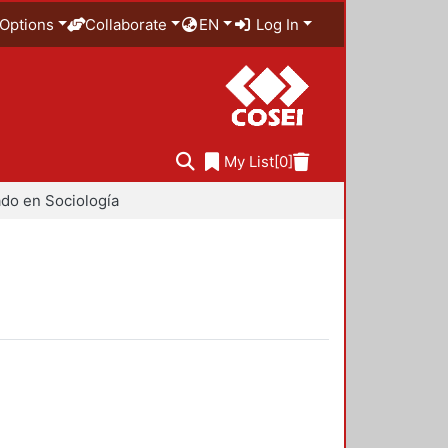
Options
Collaborate
EN
Log In
My List
[0]
do en Sociología