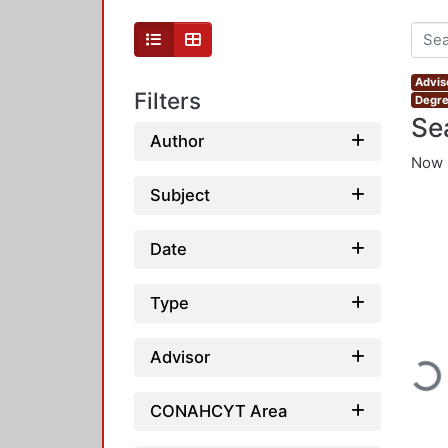
Advis
Filters
Degre
Se
Author
Now 
Subject
Date
Type
Advisor
Loadi
CONAHCYT Area