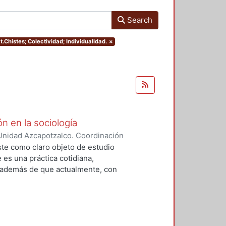
Search
t.Chistes; Colectividad; Individualidad.
×
ón en la sociología
Unidad Azcapotzalco. Coordinación
Mondragón, María Guadalupe
ste como claro objeto de estudio
 es una práctica cotidiana,
, además de que actualmente, con
ida su viralización. Tengo que
 no porque no reconozca su
os al respecto y porque la carga
s comunes” no es siempre tan
 común, personas a las que