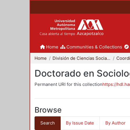
Home
Communities & Collections
Home
División de Ciencias Sociales y Humanidades
Doctorado en Sociolo
Permanent URI for this collection
https://hdl.h
Browse
Search
By Issue Date
By Author